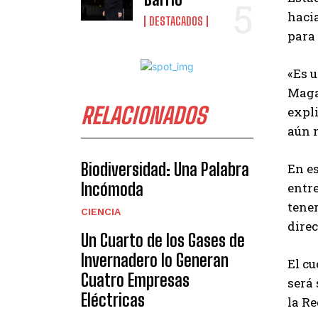
hacia
DESTACADOS
para
«Es 
Maga
RELACIONADOS
expli
aún n
Biodiversidad: Una Palabra
En e
Incómoda
entre
tener
CIENCIA
direc
Un Cuarto de los Gases de
Invernadero lo Generan
El c
Cuatro Empresas
será
Eléctricas
la R