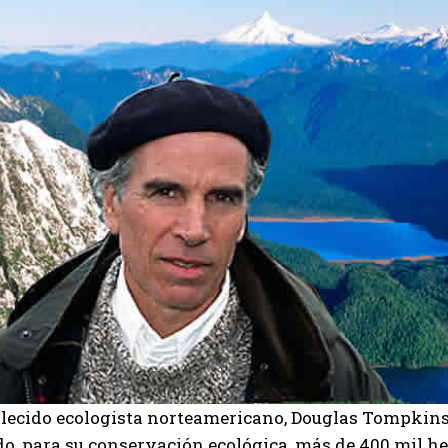
allecido ecologista norteamericano, Douglas Tompkins
do, para su conservación ecológica, más de 400 mil he