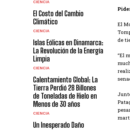
CIENCIA
Pide
El Costo del Cambio
Climático
El M
CIENCIA
Tompk
de ti
Islas Eólicas en Dinamarca:
La Revolución de la Energía
“El 
Limpia
mucho
CIENCIA
reali
Calentamiento Global: La
sena
Tierra Perdió 28 Billones
Junto
de Toneladas de Hielo en
Patag
Menos de 30 años
pesar
CIENCIA
marte
Un Inesperado Daño