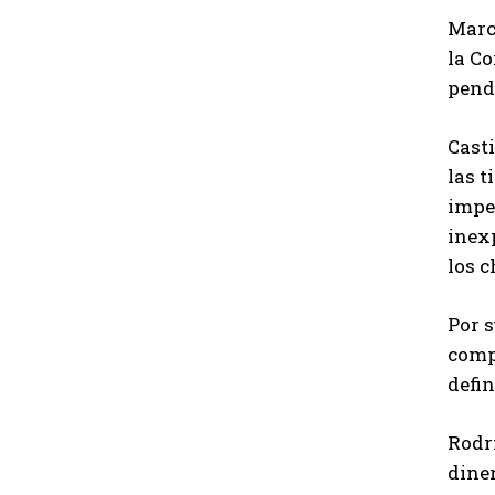
Marc
la C
pendi
Cast
las t
imped
inex
los c
Por s
comp
defin
Rodri
diner