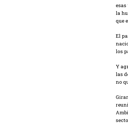
esas 
la hu
que e
El p
nacio
los p
Y agr
las d
no q
Gira
reuni
Ambie
secto