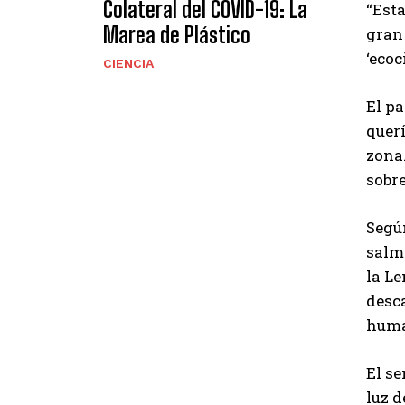
Colateral del COVID-19: La
“Est
Marea de Plástico
gran 
‘ecoc
CIENCIA
El pa
querí
zona.
sobre
Segú
salmo
la Le
desca
huma
El se
luz 