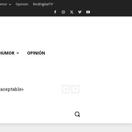
umor
Opinión
RedDigitalTV
HUMOR
OPINIÓN
naceptable»