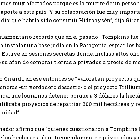
amos muy afectados porque es la muerte de un perso
aporte a este país. Y su colaboración fue muy import
idio’ que habría sido construir Hidroaysén”, dijo Girar
rlamentario recordó que en el pasado “Tompkins fue c
a instalar una base judía en la Patagonia, espiar los 
 Estuve en sesiones secretas donde, incluso altos ofi
 su afán de comprar tierras a privados a precio de m
n Girardi, en ese entonces se “valoraban proyectos q
neras -un verdadero desastre- o el proyecto Trillium
nga, que logramos detener porque a 3 dólares la hectár
lificaba proyectos de repatriar 300 mil hectáreas y r
nidad”.
nador afirmó que “quienes cuestionaron a Tompkins le
de los hechos estaban tremendamente equivocados y su