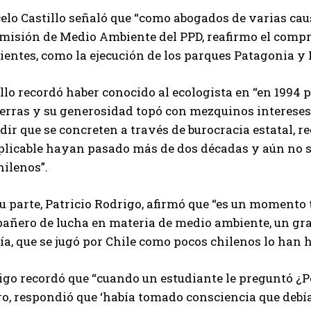
elo Castillo señaló que “como abogados de varias c
omisión de Medio Ambiente del PPD, reafirmo el compr
entes, como la ejecución de los parques Patagonia y 
illo recordó haber conocido al ecologista en “en 199
ierras y su generosidad topó con mezquinos intereses
ir que se concreten a través de burocracia estatal, 
plicable hayan pasado más de dos décadas y aún no s
hilenos”.
u parte, Patricio Rodrigo, afirmó que “es un momento t
añero de lucha en materia de medio ambiente, un gra
ía, que se jugó por Chile como pocos chilenos lo han 
go recordó que “cuando un estudiante le preguntó ¿Po
o, respondió que ‘había tomado consciencia que debía