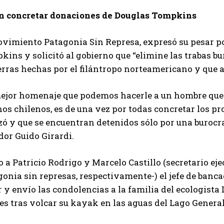
n concretar donaciones de Douglas Tompkins
ovimiento Patagonia Sin Represa, expresó su pesar po
ins y solicitó al gobierno que “elimine las trabas b
erras hechas por el filántropo norteamericano y que 
mejor homenaje que podemos hacerle a un hombre que 
s chilenos, es de una vez por todas concretar los pro
zó y que se encuentran detenidos sólo por una burocr
dor Guido Girardi.
 a Patricio Rodrigo y Marcelo Castillo (secretario e
onia sin represas, respectivamente-) el jefe de banc
 y envío las condolencias a la familia del ecologista
s tras volcar su kayak en las aguas del Lago General