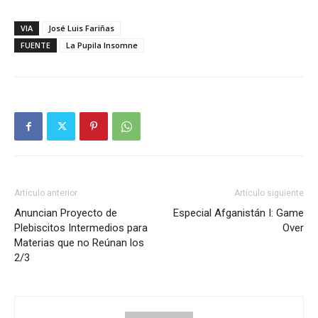
VIA
José Luis Fariñas
FUENTE
La Pupila Insomne
Artículo anterior
Artículo siguiente
Anuncian Proyecto de
Especial Afganistán I: Game
Plebiscitos Intermedios para
Over
Materias que no Reúnan los
2/3