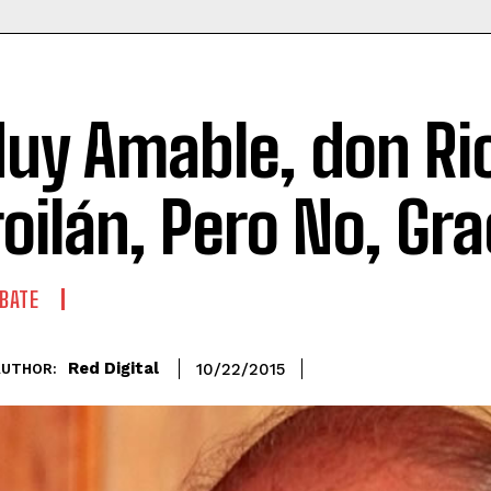
uy Amable, don Ri
roilán, Pero No, Gra
BATE
Red Digital
10/22/2015
AUTHOR: