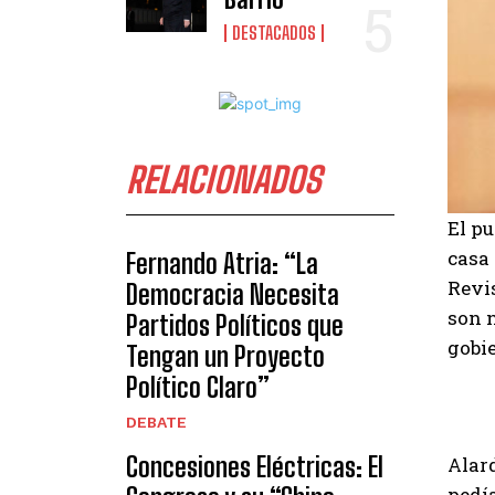
DESTACADOS
RELACIONADOS
El pu
casa 
Fernando Atria: “La
Revis
Democracia Necesita
son 
Partidos Políticos que
gobi
Tengan un Proyecto
Político Claro”
DEBATE
Concesiones Eléctricas: El
Alard
pedía