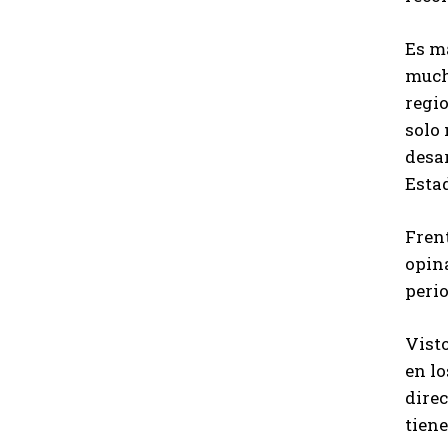
Es m
much
regio
solo
desar
Estad
Frent
opin
peri
Visto
en lo
direc
tiene