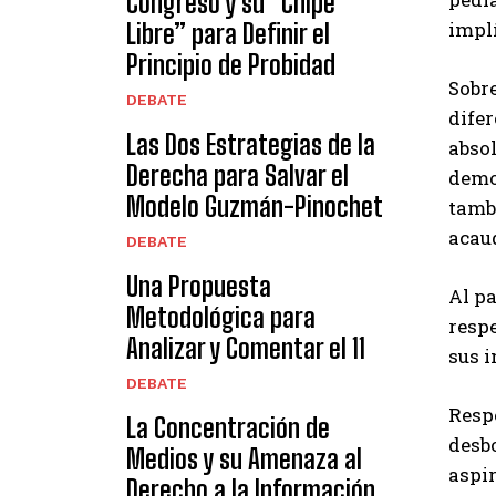
Congreso y su “Chipe
impl
Libre” para Definir el
Principio de Probidad
Sobre
DEBATE
difer
Las Dos Estrategias de la
absol
Derecha para Salvar el
democ
Modelo Guzmán-Pinochet
tamb
acau
DEBATE
Una Propuesta
Al pa
Metodológica para
respe
Analizar y Comentar el 11
sus i
DEBATE
Respe
La Concentración de
desbo
Medios y su Amenaza al
aspir
Derecho a la Información