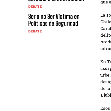
que 
DEBATE
La so
Ser o no Ser Víctima en
Chile
Políticas de Seguridad
Carab
DEBATE
deli
produ
cifr
En Ta
usur
urbe 
desig
de la
a jub
Esos