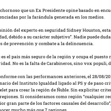
ochornoso que un Ex Presidente opine basado en encu
uenciadas por la farándula generada en los medios.
pinión del experto en seguridad Sidney Houston, esta
dad, debido a su carácter subjetivo”. Nadie puede duda
s de prevención y combate a la delincuencia.
 es el país más seguro de la región y ocupa el puesto
idad. No es la falta de Carabineros, sino vox populi,
nforme con las performances anteriores, el 28/08/201
ario del Instituto Igualdad ligado al PS y de paso cri
let para crear la región de Ñuble. Sin explicitar crit
 regiones. Si consideramos como región “cualquier rec
ior gran parte de los factores causales del desarrollo
nocer mucho más que 7 regiones.