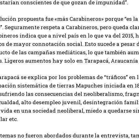
estarían conscientes de que gozan de impunidad”.
lución propuesta fue «más Carabineros» porque “es la
”. Seguramente respeta a Carabineros, pero queda cla
ineros indica que a nivel país en lo que va del 2015,
tos de mayor connotación social. Esto sucede a pesar
cto de las campañas mediáticas, lo que también aumen
as. Ligeros aumentos hay solo en Tarapacá, Araucanía
rapacá se explica por los problemas de “tráficos” en l
pación sistemática de tierras Mapuches iniciada en 1
sufriendo las consecuencias del neoliberalismo, frag
ualdad, alto desempleo juvenil, desintegración famili
 vida en una sociedad neoliberal, miedo a quedarse si
ilar etc.
 temas no fueron abordados durante la entrevista, t