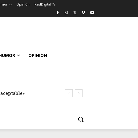
umor
Opinión
RedDigitalTV
HUMOR
OPINIÓN
naceptable»