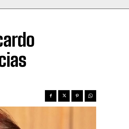
cardo
cias