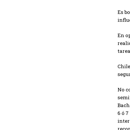
Es b
infl
En o
reali
tarea
Chile
segur
No co
semin
Bache
6 ó 7
inter
reco