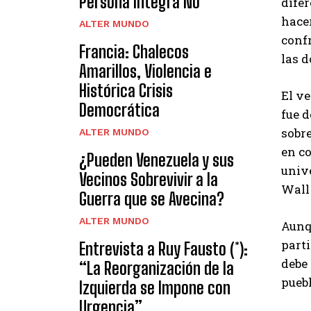
Persona Integra No
difer
hacer
ALTER MUNDO
confr
Francia: Chalecos
las d
Amarillos, Violencia e
Histórica Crisis
El v
Democrática
fue d
sobre
ALTER MUNDO
en c
¿Pueden Venezuela y sus
unive
Vecinos Sobrevivir a la
Wall 
Guerra que se Avecina?
ALTER MUNDO
Aunq
part
Entrevista a Ruy Fausto (*):
debe 
“La Reorganización de la
puebl
Izquierda se Impone con
Urgencia”