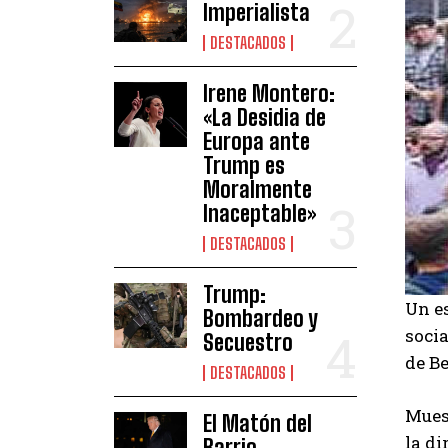
Imperialista
DESTACADOS
Irene Montero:
«La Desidia de
Europa ante
Trump es
Moralmente
Inaceptable»
DESTACADOS
Trump:
Un es
Bombardeo y
soci
Secuestro
de B
DESTACADOS
Mues
El Matón del
la di
Barrio