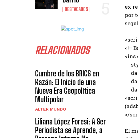
ex r
DESTACADOS
por t
segui
<scr
RELACIONADOS
<!– B
<ins
styl
Cumbre de los BRICS en
data
Kazán: El Inicio de una
data
data
Nueva Era Geopolítica
<scri
Multipolar
(adsb
ALTER MUNDO
</scr
Liliana López Foresi: A Ser
Periodista se Aprende, a
El m