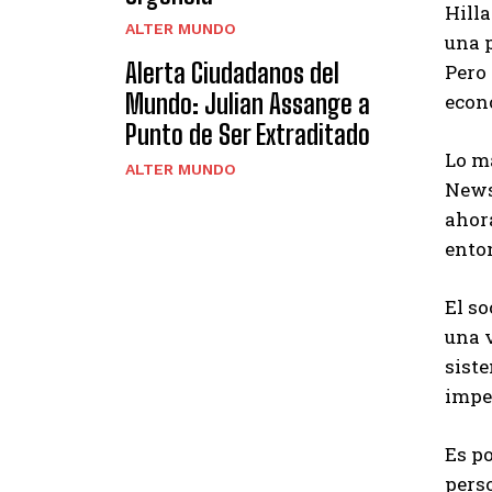
Hill
ALTER MUNDO
una p
Alerta Ciudadanos del
Pero 
Mundo: Julian Assange a
econó
Punto de Ser Extraditado
Lo má
ALTER MUNDO
News
ahor
ento
El so
una 
siste
impe
Es p
perso