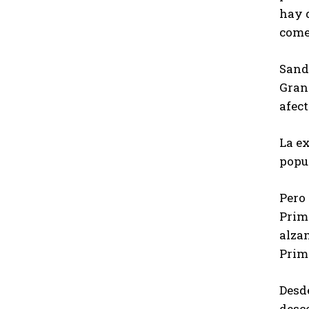
hay q
come
Sande
Gran 
afect
La e
popul
Pero
Prima
alza
Prim
Desde
desc