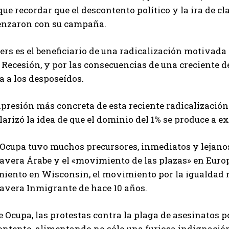
ue recordar que el descontento político y la ira de c
nzaron con su campaña.
rs es el beneficiario de una radicalización motivada
Recesión, y por las consecuencias de una creciente de
a a los desposeídos.
xpresión más concreta de esta reciente radicalizació
arizó la idea de que el dominio del 1% se produce a e
 Ocupa tuvo muchos precursores, inmediatos y lejanos
vera Árabe y el «movimiento de las plazas» en Europa
miento en Wisconsin, el movimiento por la igualdad
avera Inmigrante de hace 10 años.
 Ocupa, las protestas contra la plaga de asesinatos p
ontento, alimentando no sólo una furiosa indignación