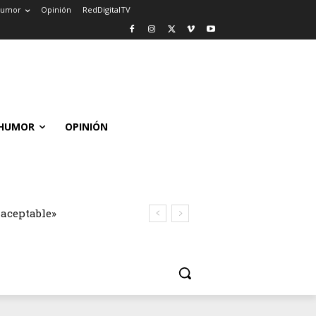
umor
Opinión
RedDigitalTV
HUMOR
OPINIÓN
naceptable»