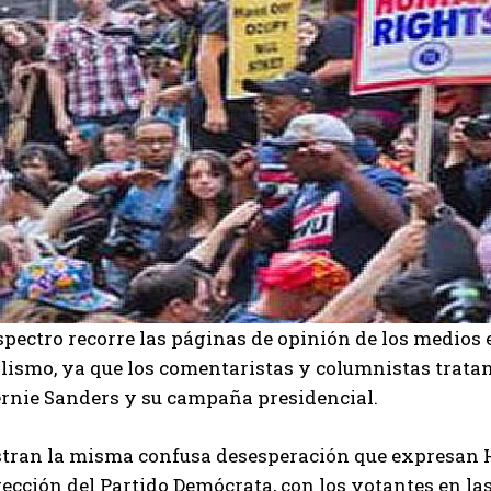
pectro recorre las páginas de opinión de los medios 
alismo, ya que los comentaristas y columnistas trata
ernie Sanders y su campaña presidencial.
tran la misma confusa desesperación que expresan Hi
rección del Partido Demócrata, con los votantes en las