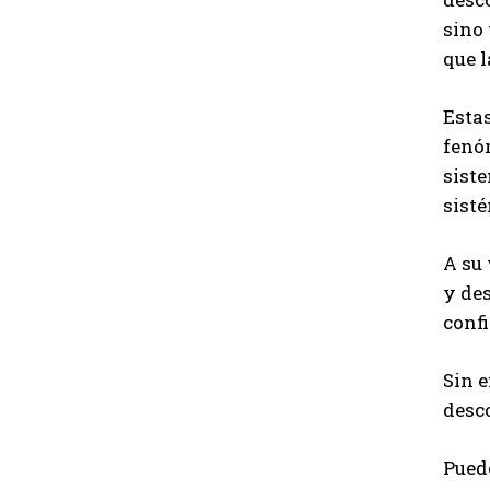
sino
que 
Esta
fenóm
siste
sisté
A su 
y des
conf
Sin 
desco
Puede