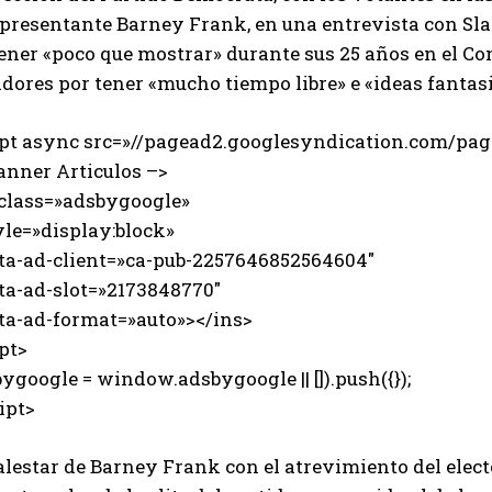
epresentante Barney Frank, en una entrevista con Sla
ener «poco que mostrar» durante sus 25 años en el Co
dores por tener «mucho tiempo libre» e «ideas fantasi
ipt async src=»//pagead2.googlesyndication.com/page
anner Articulos –>
 class=»adsbygoogle»
e=»display:block»
-ad-client=»ca-pub-2257646852564604″
-ad-slot=»2173848770″
-ad-format=»auto»></ins>
pt>
ygoogle = window.adsbygoogle || []).push({});
ipt>
alestar de Barney Frank con el atrevimiento del elec