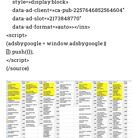
style=»display:block»
data-ad-client=»ca-pub-2257646852564604″
data-ad-slot=»2173848770″
data-ad-format=»auto»></ins>
<script>
(adsbygoogle = window.adsbygoogle ||
[]).push({});
</script>
{/source}