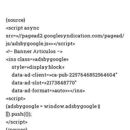
{source}
<script async
src=»//pagead2.googlesyndication.com/pagead/
js/adsbygoogle.js»></script>
<!– Banner Articulos –>
<ins class=»adsbygoogle»
style=»display:block»
data-ad-client=»ca-pub-2257646852564604″
data-ad-slot=»2173848770″
data-ad-format=»auto»></ins>
<script>
(adsbygoogle = window.adsbygoogle ||
[]).push({});
</script>
{/source}