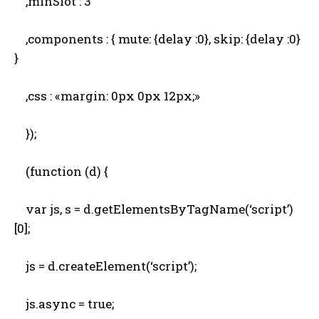
,minSlot : 3
,components : { mute: {delay :0}, skip: {delay :0}
}
,css : «margin: 0px 0px 12px;»
});
(function (d) {
var js, s = d.getElementsByTagName(‘script’)
[0];
js = d.createElement(‘script’);
js.async = true;