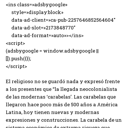
<ins class=»adsbygoogle»
style=»display:block»
data-ad-client=»ca-pub-2257646852564604″
data-ad-slot=»2173848770″
data-ad-format=»auto»></ins>
<script>
(adsbygoogle = window.adsbygoogle ||
[]).push({});
</script>
El religioso no se guardó nada y expresó frente
a los presentes que “la llegada neocolonialista
de las modernas ‘carabelas’. Las carabelas que
llegaron hace poco más de 500 años a América
Latina, hoy tienen nuevas y modernas
expresiones y construcciones. La carabela de un
sistema económico de extrema riqueza que