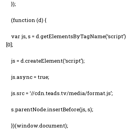
});
(function (d) {
var js, s = d.getElementsByTagName(‘script’)
[0];
js = d.createElement(‘script’);
js.async = true;
js.src = ‘//cdn.teads.tv/media/format.js’;
s.parentNode.insertBefore(js, s);
})(window.document);