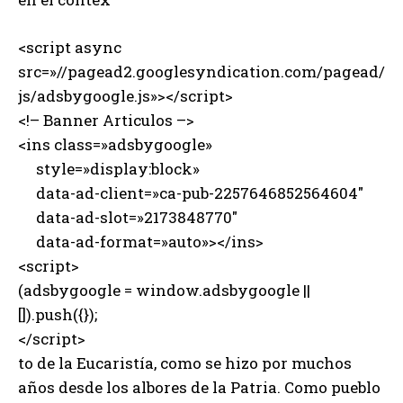
<script async
src=»//pagead2.googlesyndication.com/pagead/
js/adsbygoogle.js»></script>
<!– Banner Articulos –>
<ins class=»adsbygoogle»
style=»display:block»
data-ad-client=»ca-pub-2257646852564604″
data-ad-slot=»2173848770″
data-ad-format=»auto»></ins>
<script>
(adsbygoogle = window.adsbygoogle ||
[]).push({});
</script>
to de la Eucaristía, como se hizo por muchos
años desde los albores de la Patria. Como pueblo