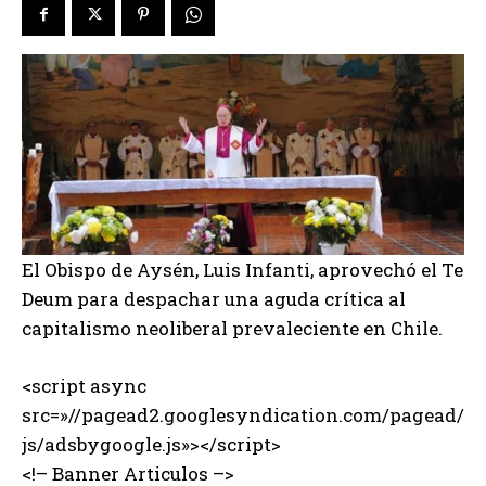
El Obispo de Aysén, Luis Infanti, aprovechó el Te
Deum para despachar una aguda crítica al
capitalismo neoliberal prevaleciente en Chile.
<script async
src=»//pagead2.googlesyndication.com/pagead/
js/adsbygoogle.js»></script>
<!– Banner Articulos –>