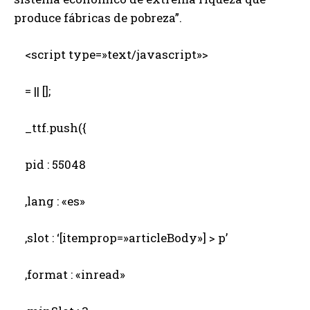
produce fábricas de pobreza”.
<script type=»text/javascript»>
= || [];
_ttf.push({
pid : 55048
,lang : «es»
,slot : ‘[itemprop=»articleBody»] > p’
,format : «inread»