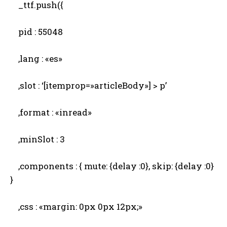
_ttf.push({
pid : 55048
,lang : «es»
,slot : ‘[itemprop=»articleBody»] > p’
,format : «inread»
,minSlot : 3
,components : { mute: {delay :0}, skip: {delay :0}
}
,css : «margin: 0px 0px 12px;»