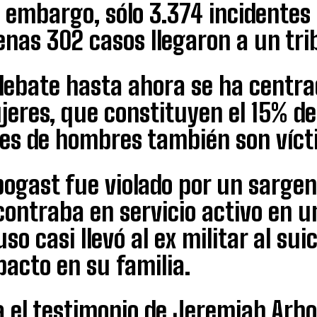
 embargo, sólo 3.374 incidentes
nas 302 casos llegaron a un tri
debate hasta ahora se ha centra
eres, que constituyen el 15% del
les de hombres también son víct
bogast fue violado por un sarge
ontraba en servicio activo en u
so casi llevó al ex militar al su
acto en su familia.
 el testimonio de Jeremiah Arbo