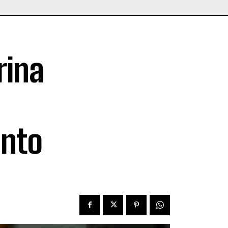
rina
e
ento