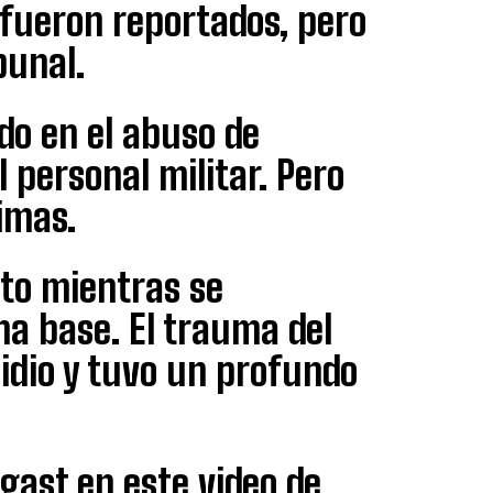
 fueron reportados, pero
bunal.
do en el abuso de
 personal militar. Pero
imas.
nto mientras se
na base. El trauma del
icidio y tuvo un profundo
gast en este video de