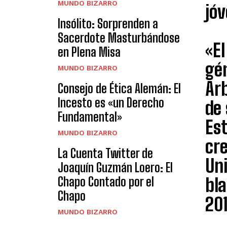
MUNDO BIZARRO
jóv
Insólito: Sorprenden a
Sacerdote Masturbándose
«El
en Plena Misa
gén
MUNDO BIZARRO
Arb
Consejo de Ética Alemán: El
Incesto es «un Derecho
de 
Fundamental»
Es
MUNDO BIZARRO
cr
La Cuenta Twitter de
Un
Joaquín Guzmán Loero: El
Chapo Contado por el
bla
Chapo
201
MUNDO BIZARRO