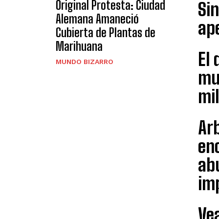
Original Protesta: Ciudad
Sin
Alemana Amaneció
ape
Cubierta de Plantas de
Marihuana
El 
MUNDO BIZARRO
muj
mi
Ar
enc
abu
imp
Vea