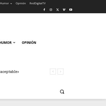
Humor
Opinión
RedDigitalTV
HUMOR
OPINIÓN
naceptable»