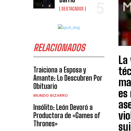
DESTACADOS
RELACIONADOS
La 
téc
Traiciona a Esposa y
Amante: Lo Descubren Por
ma
Obituario
es 
MUNDO BIZARRO
as
Insólito: León Devoró a
vio
Productora de «Games of
Thrones»
sui