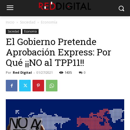
Inicio
Sociedad
Economía
Sociedad
Economía
El Gobierno Pretende
Aprobación Express: Por
Qué ¡¡NO al TPP11!!
Por
Red Digital
-
01/27/2021
1435
0