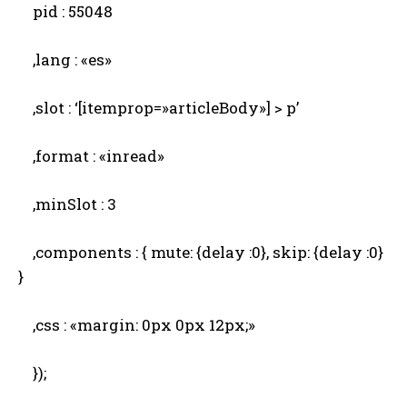
pid : 55048
,lang : «es»
,slot : ‘[itemprop=»articleBody»] > p’
,format : «inread»
,minSlot : 3
,components : { mute: {delay :0}, skip: {delay :0}
}
,css : «margin: 0px 0px 12px;»
});