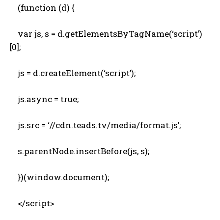
(function (d) {
var js, s = d.getElementsByTagName(‘script’)
[0];
js = d.createElement(‘script’);
js.async = true;
js.src = ‘//cdn.teads.tv/media/format.js’;
s.parentNode.insertBefore(js, s);
})(window.document);
</script>