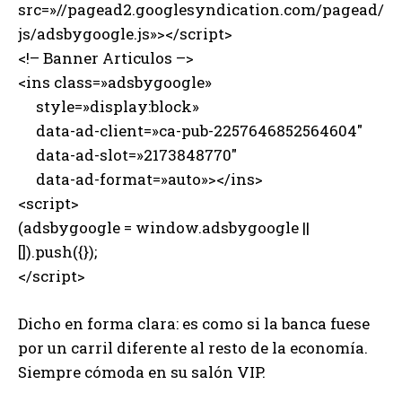
src=»//pagead2.googlesyndication.com/pagead/
js/adsbygoogle.js»></script>
<!– Banner Articulos –>
<ins class=»adsbygoogle»
style=»display:block»
data-ad-client=»ca-pub-2257646852564604″
data-ad-slot=»2173848770″
data-ad-format=»auto»></ins>
<script>
(adsbygoogle = window.adsbygoogle ||
[]).push({});
</script>
Dicho en forma clara: es como si la banca fuese
por un carril diferente al resto de la economía.
Siempre cómoda en su salón VIP.