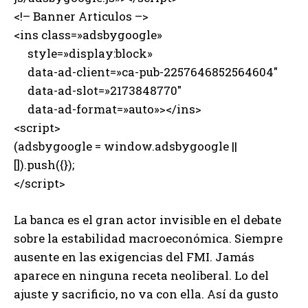
<!– Banner Articulos –>
<ins class=»adsbygoogle»
style=»display:block»
data-ad-client=»ca-pub-2257646852564604″
data-ad-slot=»2173848770″
data-ad-format=»auto»></ins>
<script>
(adsbygoogle = window.adsbygoogle ||
[]).push({});
</script>
La banca es el gran actor invisible en el debate
sobre la estabilidad macroeconómica. Siempre
ausente en las exigencias del FMI. Jamás
aparece en ninguna receta neoliberal. Lo del
ajuste y sacrificio, no va con ella. Así da gusto