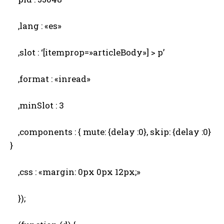
,lang : «es»
,slot : ‘[itemprop=»articleBody»] > p’
,format : «inread»
,minSlot : 3
,components : { mute: {delay :0}, skip: {delay :0}
}
,css : «margin: 0px 0px 12px;»
});