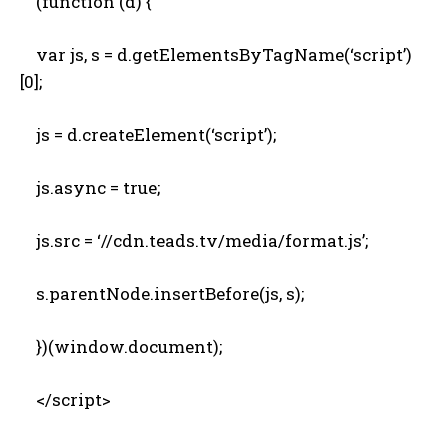
(function (d) {
var js, s = d.getElementsByTagName(‘script’)
[0];
js = d.createElement(‘script’);
js.async = true;
js.src = ‘//cdn.teads.tv/media/format.js’;
s.parentNode.insertBefore(js, s);
})(window.document);
</script>