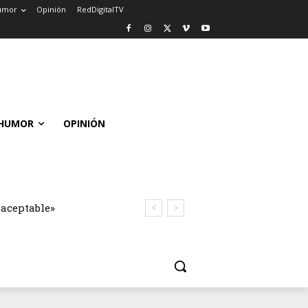
umor
Opinión
RedDigitalTV
HUMOR
OPINIÓN
naceptable»