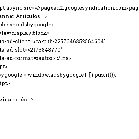
ipt async src=»//pagead2.googlesyndication.com/page
anner Articulos –>
 class=»adsbygoogle»
e=»display:block»
-ad-client=»ca-pub-2257646852564604″
-ad-slot=»2173848770″
-ad-format=»auto»></ins>
pt>
ygoogle = window.adsbygoogle || []).push({});
ipt>
vina quién…?