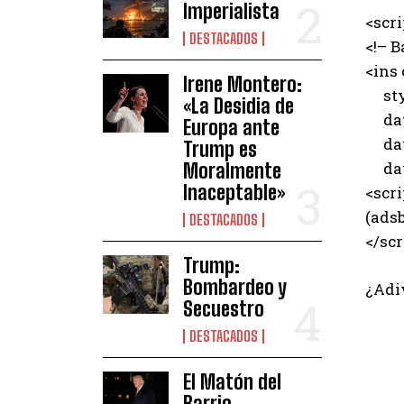
Imperialista
<scr
DESTACADOS
<!– B
<ins
Irene Montero:
styl
«La Desidia de
data
Europa ante
data
Trump es
data
Moralmente
Inaceptable»
<scri
(adsb
DESTACADOS
</scr
Trump:
Bombardeo y
¿Adi
Secuestro
DESTACADOS
El Matón del
Barrio