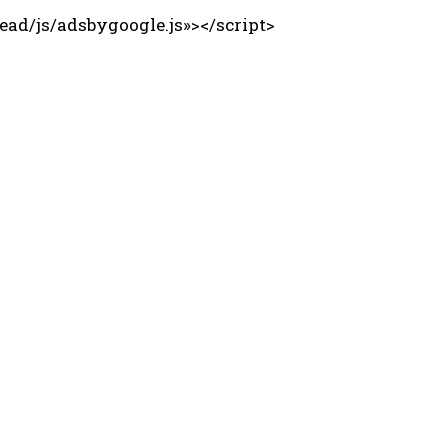
ad/js/adsbygoogle.js»></script>