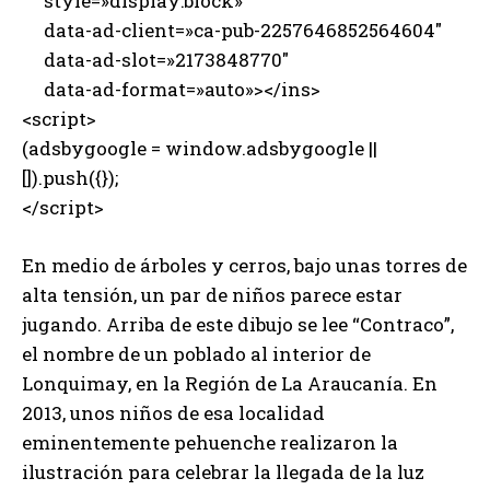
style=»display:block»
data-ad-client=»ca-pub-2257646852564604″
data-ad-slot=»2173848770″
data-ad-format=»auto»></ins>
<script>
(adsbygoogle = window.adsbygoogle ||
[]).push({});
</script>
En medio de árboles y cerros, bajo unas torres de
alta tensión, un par de niños parece estar
jugando. Arriba de este dibujo se lee “Contraco”,
el nombre de un poblado al interior de
Lonquimay, en la Región de La Araucanía. En
2013, unos niños de esa localidad
eminentemente pehuenche realizaron la
ilustración para celebrar la llegada de la luz