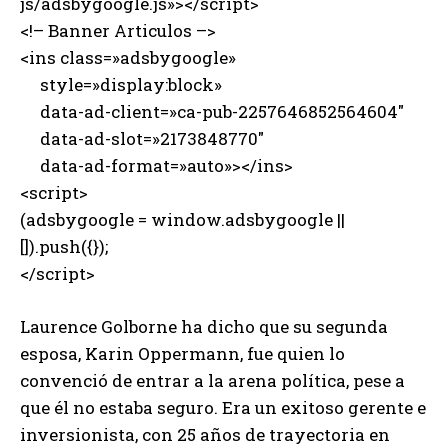
js/adsbygoogle.js»></script>
<!– Banner Articulos –>
<ins class=»adsbygoogle»
style=»display:block»
data-ad-client=»ca-pub-2257646852564604″
data-ad-slot=»2173848770″
data-ad-format=»auto»></ins>
<script>
(adsbygoogle = window.adsbygoogle ||
[]).push({});
</script>
Laurence Golborne ha dicho que su segunda
esposa, Karin Oppermann, fue quien lo
convenció de entrar a la arena política, pese a
que él no estaba seguro. Era un exitoso gerente e
inversionista, con 25 años de trayectoria en