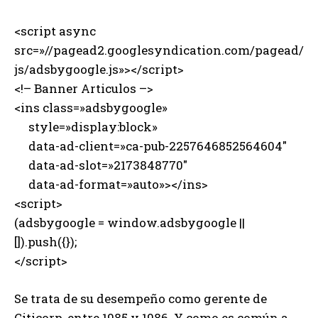
<script async
src=»//pagead2.googlesyndication.com/pagead/
js/adsbygoogle.js»></script>
<!– Banner Articulos –>
<ins class=»adsbygoogle»
style=»display:block»
data-ad-client=»ca-pub-2257646852564604″
data-ad-slot=»2173848770″
data-ad-format=»auto»></ins>
<script>
(adsbygoogle = window.adsbygoogle ||
[]).push({});
</script>
Se trata de su desempeño como gerente de
Citicorp, entre 1985 y 1986. Y como es común a