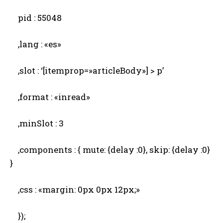
pid : 55048
,lang : «es»
,slot : ‘[itemprop=»articleBody»] > p’
,format : «inread»
,minSlot : 3
,components : { mute: {delay :0}, skip: {delay :0}
}
,css : «margin: 0px 0px 12px;»
});