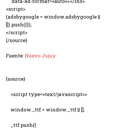
data-ad-format=»auto»></ins>
<script>
(adsbygoogle = window.adsbygoogle ||
[]).push({});
</script>
{/source}
Fuente:
Nuevo Jujuy
{source}
<script type=»text/javascript»>
window._ttf = window._ttf || [];
_ttf.push({