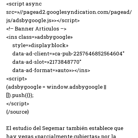
<script async
src=»//pagead2.googlesyndication.com/pagead/
js/adsbygoogle.js»></script>
<!– Banner Articulos –>
<ins class=»adsbygoogle»
style=»display:block»
data-ad-client=»ca-pub-2257646852564604″
data-ad-slot=»2173848770″
data-ad-format=»auto»></ins>
<script>
(adsbygoogle = window.adsbygoogle ||
[]).push({});
</script>
{/source}
El estudio del Segemar también establece que
hay vegas «parcialmente cubiertas» por la