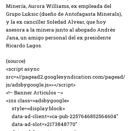
Minería, Aurora Williams, ex empleada del
Grupo Luksic (dueño de Antofagasta Minerals),
y la ex canciller Soledad Alvear, que hoy
asesora a la minera junto al abogado Andrés
Jana, un amigo personal del ex presidente
Ricardo Lagos.
{source}
<script async
src=»//pagead2.googlesyndication.com/pagead/
js/adsbygoogle.js»></script>
<!– Banner Articulos –>
<ins class=»adsbygoogle»
style=»display:block»
data-ad-client=»ca-pub-2257646852564604″
data-ad-slot=»2173848770″