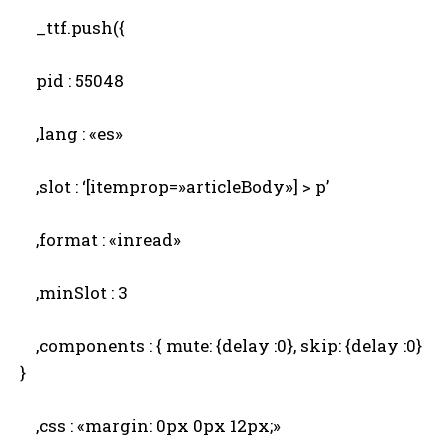
_ttf.push({
pid : 55048
,lang : «es»
,slot : ‘[itemprop=»articleBody»] > p’
,format : «inread»
,minSlot : 3
,components : { mute: {delay :0}, skip: {delay :0}
}
,css : «margin: 0px 0px 12px;»