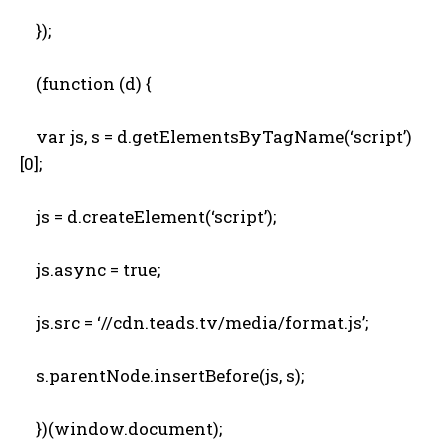
});
(function (d) {
var js, s = d.getElementsByTagName(‘script’)
[0];
js = d.createElement(‘script’);
js.async = true;
js.src = ‘//cdn.teads.tv/media/format.js’;
s.parentNode.insertBefore(js, s);
})(window.document);