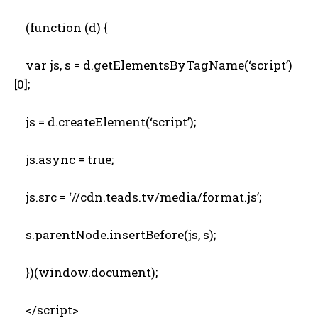
(function (d) {
var js, s = d.getElementsByTagName(‘script’)
[0];
js = d.createElement(‘script’);
js.async = true;
js.src = ‘//cdn.teads.tv/media/format.js’;
s.parentNode.insertBefore(js, s);
})(window.document);
</script>