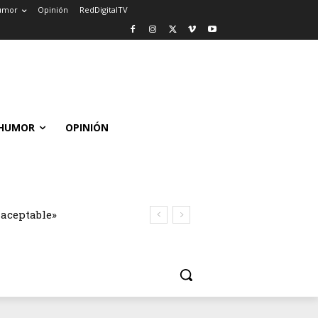
umor
Opinión
RedDigitalTV
HUMOR
OPINIÓN
naceptable»