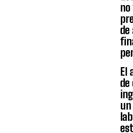
no 
pre
de
fi
pe
El 
de 
ing
un 
lab
est