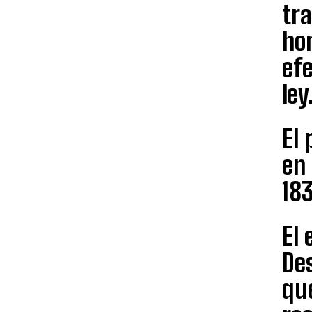
tr
hon
efe
ley
El 
en 
183
El 
Des
que