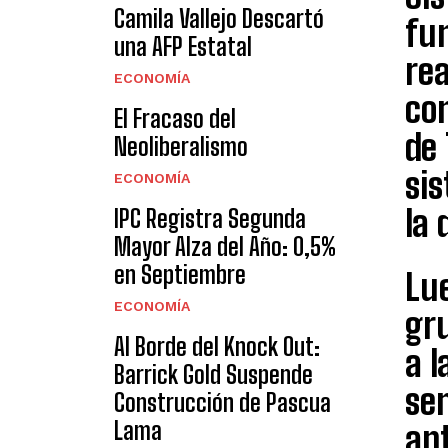
Camila Vallejo Descartó
fu
una AFP Estatal
rea
ECONOMÍA
co
El Fracaso del
de 
Neoliberalismo
sis
ECONOMÍA
la 
IPC Registra Segunda
Mayor Alza del Año: 0,5%
en Septiembre
Lu
ECONOMÍA
gru
Al Borde del Knock Out:
a l
Barrick Gold Suspende
se
Construcción de Pascua
Lama
an