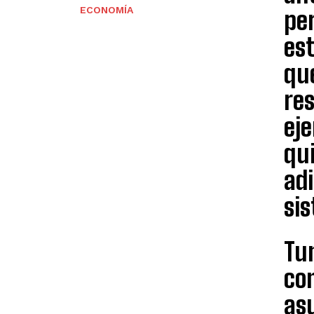
ECONOMÍA
per
est
que
res
eje
qu
adi
si
Tu
co
asu