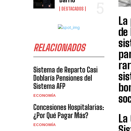
DESTACADOS
La
de 
si
RELACIONADOS
par
rar
Sistema de Reparto Casi
si
Doblaría Pensiones del
bo
Sistema AFP
soc
ECONOMÍA
Concesiones Hospitalarias:
¿Por Qué Pagar Más?
La 
ECONOMÍA
Si