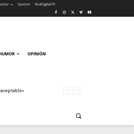
umor
Opinión
RedDigitalTV
HUMOR
OPINIÓN
naceptable»