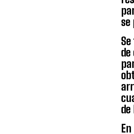
par
se 
Se 
de
par
obt
arr
cu
de
En 