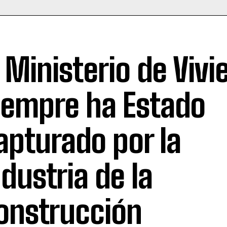
l Ministerio de Viv
iempre ha Estado
apturado por la
ndustria de la
onstrucción