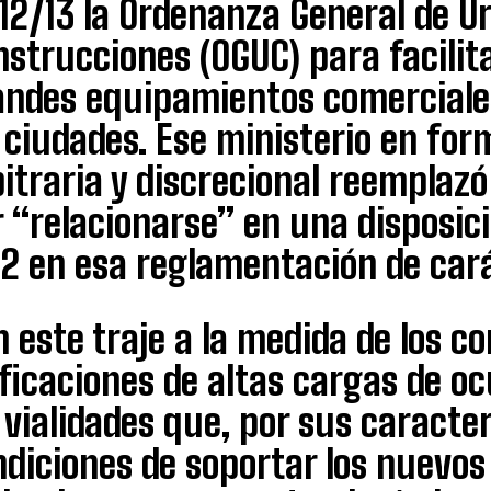
/12/13 la Ordenanza General de U
strucciones (OGUC) para facilit
andes equipamientos comerciales
s ciudades. Ese ministerio en f
itraria y discrecional reemplazó
 “relacionarse” en una disposic
92 en esa reglamentación de cará
 este traje a la medida de los c
ificaciones de altas cargas de o
 vialidades que, por sus caracte
diciones de soportar los nuevos 