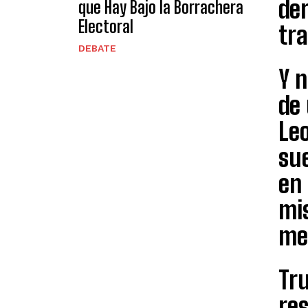
der
que Hay Bajo la Borrachera
Electoral
tr
DEBATE
Y n
de 
Leo
sue
en 
mi
me
Tru
res