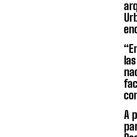
arq
Urb
eno
“En
la
nac
fac
con
A 
par