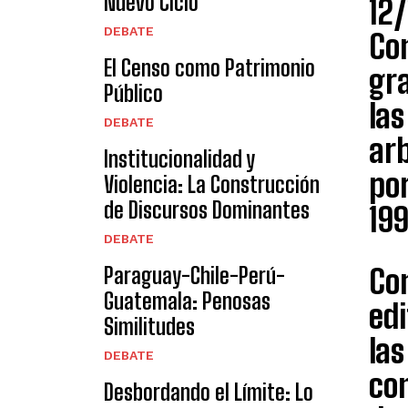
Nuevo Ciclo
12
DEBATE
Con
El Censo como Patrimonio
gr
Público
la
DEBATE
arb
Institucionalidad y
por
Violencia: La Construcción
de Discursos Dominantes
19
DEBATE
Paraguay-Chile-Perú-
Con
Guatemala: Penosas
ed
Similitudes
las
DEBATE
con
Desbordando el Límite: Lo