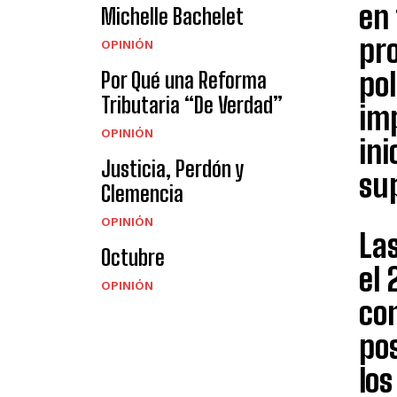
en 
Michelle Bachelet
pr
OPINIÓN
pol
Por Qué una Reforma
Tributaria “De Verdad”
imp
OPINIÓN
in
Justicia, Perdón y
su
Clemencia
OPINIÓN
Las
Octubre
el 
OPINIÓN
co
po
los