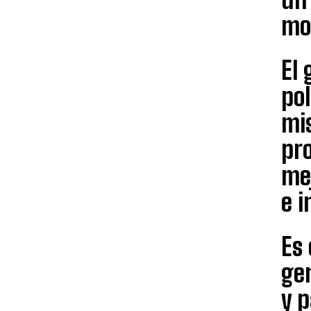
mo
El 
pol
mi
pro
me
e i
Es 
ge
y p