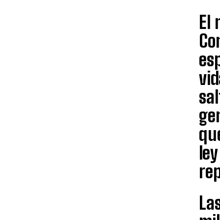
El 
Co
es
vid
sa
gen
que
le
rep
La