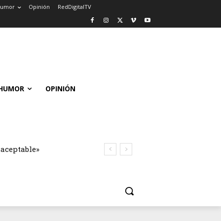
umor
Opinión
RedDigitalTV
HUMOR
OPINIÓN
naceptable»