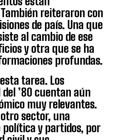
entos están
 También reiteraron con
visiones de país. Una que
iste al cambio de ese
icios y otra que se ha
sformaciones profundas.
esta tarea. Los
l del ’80 cuentan aún
nómico muy relevantes.
 otro sector, una
 política y partidos, por
d civil y sus