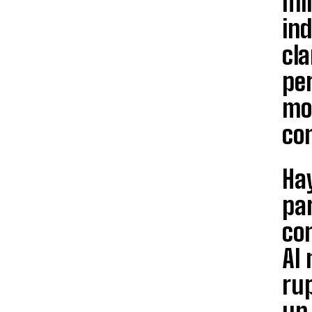
mi
in
cla
per
mod
co
Hay
par
con
Al 
rup
un 