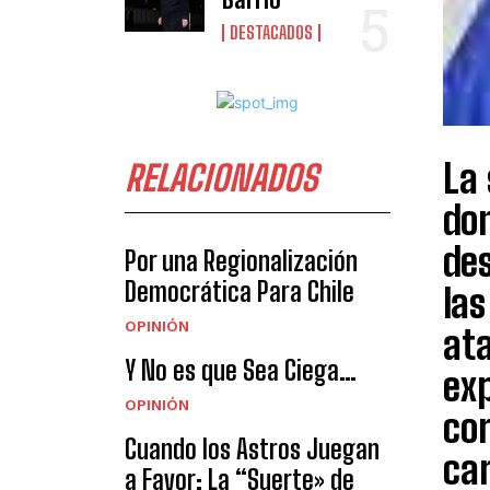
DESTACADOS
La 
RELACIONADOS
do
des
Por una Regionalización
Democrática Para Chile
las
OPINIÓN
ata
Y No es que Sea Ciega…
ex
OPINIÓN
cor
Cuando los Astros Juegan
car
a Favor: La “Suerte» de