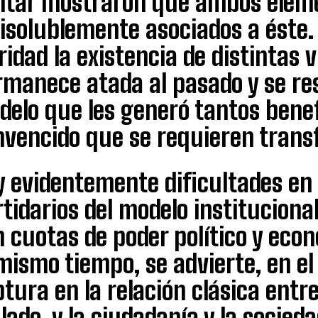
litar mostraron que ambos elem
disolublemente asociados a éste.
ridad la existencia de distintas 
manece atada al pasado y se res
elo que les generó tantos benef
nvencido que se requieren tran
 evidentemente dificultades en 
tidarios del modelo instituciona
 cuotas de poder político y eco
mismo tiempo, se advierte, en el
tura en la relación clásica entre
lado, y la ciudadanía y la socieda