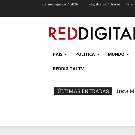
viernes, agosto 7, 2026
Registrarse / Unirse
País
PAÍS
POLÍTICA
MUNDO
REDDIGITALTV
ÚLTIMAS ENTRADAS
Irene M