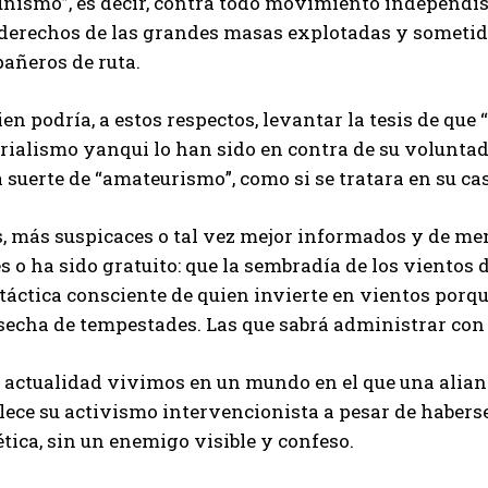
nismo”, es decir, contra todo movimiento independist
 derechos de las grandes masas explotadas y sometida
añeros de ruta.
en podría, a estos respectos, levantar la tesis de que
ialismo yanqui lo han sido en contra de su voluntad,
 suerte de “amateurismo”, como si se tratara en su cas
s, más suspicaces o tal vez mejor informados y de me
es o ha sido gratuito: que la sembradía de los vientos d
 táctica consciente de quien invierte en vientos porq
osecha de tempestades. Las que sabrá administrar con
 actualidad vivimos en un mundo en el que una alianz
lece su activismo intervencionista a pesar de habers
tica, sin un enemigo visible y confeso.