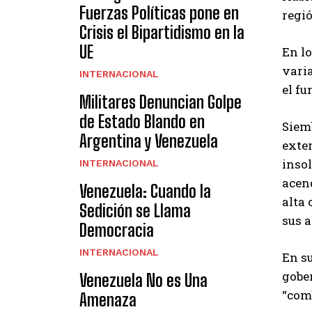
Fuerzas Políticas pone en
regió
Crisis el Bipartidismo en la
UE
En lo
varia
INTERNACIONAL
el f
Militares Denuncian Golpe
de Estado Blando en
Siemb
Argentina y Venezuela
exten
inso
INTERNACIONAL
acen
Venezuela: Cuando la
alta 
Sedición se Llama
sus a
Democracia
INTERNACIONAL
En s
gobe
Venezuela No es Una
“comb
Amenaza