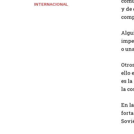
comu
INTERNACIONAL
y de
comp
Algui
imper
o una
Otro
ello 
es la
la c
En la
forta
Sovié