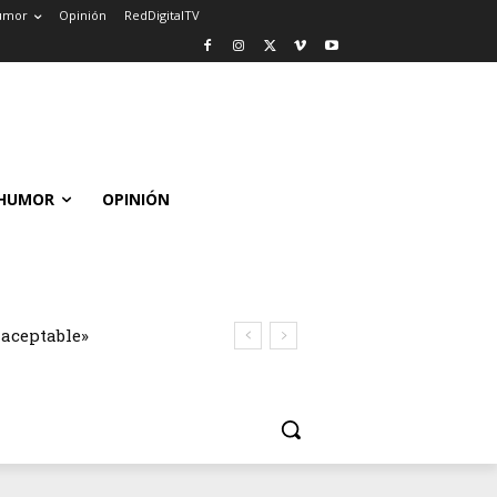
umor
Opinión
RedDigitalTV
HUMOR
OPINIÓN
naceptable»