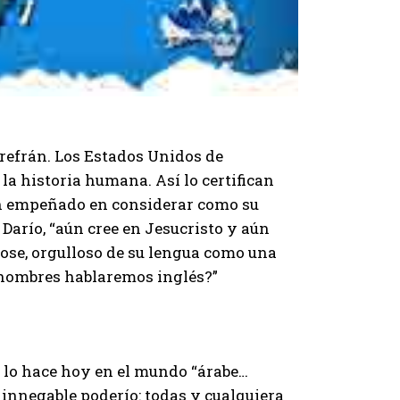
 refrán. Los Estados Unidos de
a historia humana. Así lo certifican
an empeñado en considerar como su
 Darío, “aún cree en Jesucristo y aún
dose, orgulloso de su lengua como una
 hombres hablaremos inglés?”
y lo hace hoy en el mundo “árabe…
 innegable poderío: todas y cualquiera