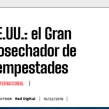
E.UU.: el Gran
osechador de
empestades
TERNACIONAL
Red Digital
10/22/2015
AUTHOR: