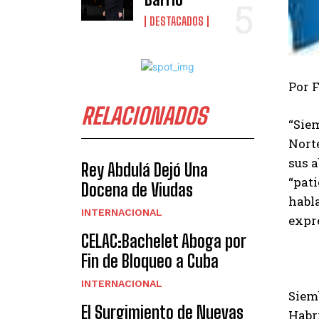
DESTACADOS
Por 
RELACIONADOS
“Siem
Nort
sus 
Rey Abdulá Dejó Una
“pati
Docena de Viudas
habla
INTERNACIONAL
expr
CELAC:Bachelet Aboga por
Fin de Bloqueo a Cuba
INTERNACIONAL
Siem
El Surgimiento de Nuevas
Habrí