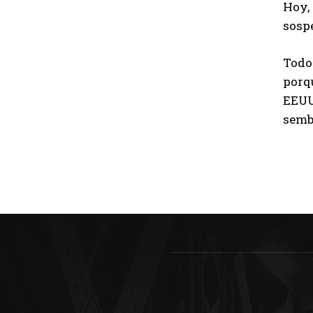
Hoy,
sosp
Todo 
porqu
EEUU
semb