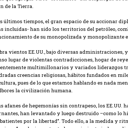
n de la Tierra.
s últimos tiempos, el gran espacio de su accionar dip
s incluidas- han sido los territorios del petróleo, c
uncionamiento de su monopolizada y monopolizante 
ra vientos EE.UU., bajo diversas administraciones, y
so lugar de violentas contradicciones, hogar de reye
lentemente multimillonarios y variados liderazgos tr
dradas creencias religiosas, hábitos fundados en mil
cultura, pues de lo que estamos hablando es nada men
lbores la civilización humana.
us afanes de hegemonías sin contrapeso, los EE.UU. h
rnantes, han levantado y luego destruido –como lo h
atientes por la libertad”. Todo ello, a la medida y r