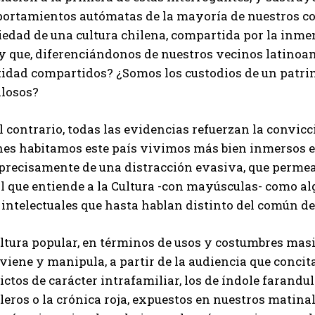
ortamientos autómatas de la mayoría de nuestros c
iedad de una cultura chilena, compartida por la inme
 y que, diferenciándonos de nuestros vecinos latinoa
tidad compartidos? ¿Somos los custodios de un patri
llosos?
l contrario, todas las evidencias refuerzan la convicc
nes habitamos este país vivimos más bien inmersos en
precisamente de una distracción evasiva, que perme
l que entiende a la Cultura -con mayúsculas- como al
intelectuales que hasta hablan distinto del común de
ltura popular, en términos de usos y costumbres masi
rviene y manipula, a partir de la audiencia que conc
ictos de carácter intrafamiliar, los de índole farandu
leros o la crónica roja, expuestos en nuestros matinal