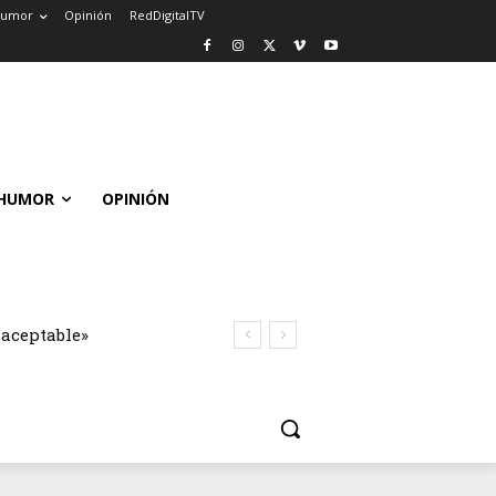
umor
Opinión
RedDigitalTV
HUMOR
OPINIÓN
naceptable»