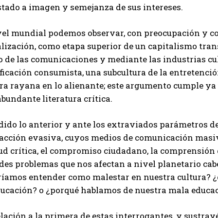
stado a imagen y semejanza de sus intereses.
vel mundial podemos observar, con preocupación y co
lización, como etapa superior de un capitalismo tran
 de las comunicaciones y mediante las industrias cul
ficación consumista, una subcultura de la entretenció
ura rayana en lo alienante; este argumento cumple ya
bundante literatura crítica.
ido lo anterior y ante los extraviados parámetros de
racción evasiva, cuyos medios de comunicación masiva
ud crítica, el compromiso ciudadano, la comprensión g
des problemas que nos afectan a nivel planetario cab
ríamos entender como malestar en nuestra cultura? ¿
ducación? o ¿porqué hablamos de nuestra mala educa
lación a la primera de estas interrogantes, y sustray