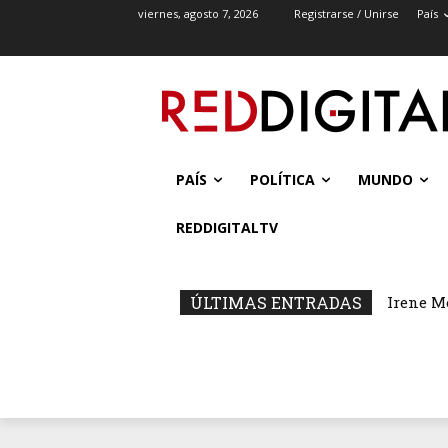
viernes, agosto 7, 2026
Registrarse / Unirse
País
PAÍS
POLÍTICA
MUNDO
REDDIGITALTV
ÚLTIMAS ENTRADAS
Irene M