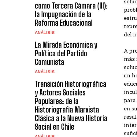
soluc
como Tercera Cámara (III):
probl
la Impugnación de la
estru
Reforma Educacional
repre
ANÁLISIS
del i
La Mirada Económica y
A pro
Política del Partido
más 
Comunista
solu
ANÁLISIS
un h
Transición Historiográfica
educa
y Actores Sociales
incul
para 
Populares: de la
en s
Historiografía Marxista
resul
Clásica a la Nueva Historia
inter
Social en Chile
sufic
ANÁLISIS