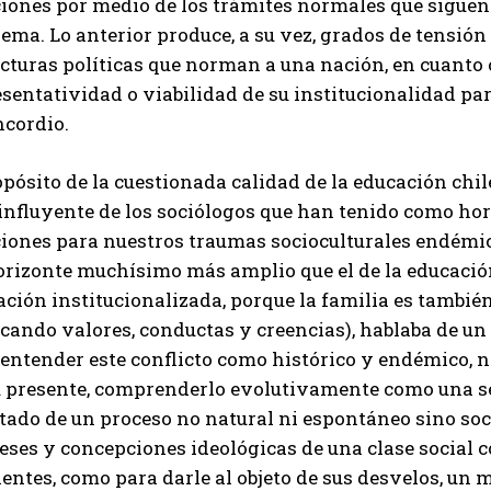
iones por medio de los trámites normales que siguen 
ema. Lo anterior produce, a su vez, grados de tensió
cturas políticas que norman a una nación, en cuanto 
sentatividad o viabilidad de su institucionalidad pa
ncordio.
pósito de la cuestionada calidad de la educación chil
influyente de los sociólogos que han tenido como hori
ciones para nuestros traumas socioculturales endémi
orizonte muchísimo más amplio que el de la educación
ción institucionalizada, porque la familia es también
cando valores, conductas y creencias), hablaba de un 
entender este conflicto como histórico y endémico, n
u presente, comprenderlo evolutivamente como una sec
tado de un proceso no natural ni espontáneo sino soci
eses y concepciones ideológicas de una clase social 
ientes, como para darle al objeto de sus desvelos, un 