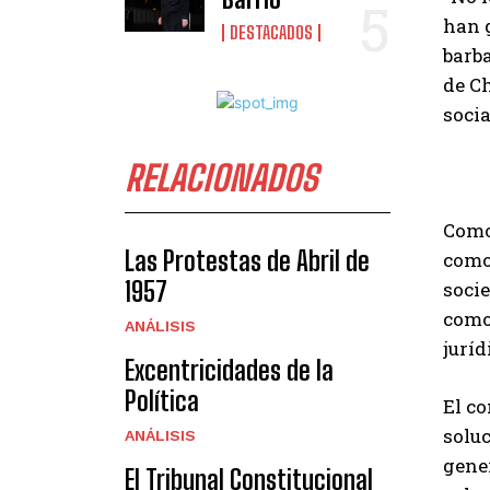
han g
DESTACADOS
barba
de Ch
soci
RELACIONADOS
Como 
Las Protestas de Abril de
como 
1957
socie
como
ANÁLISIS
juríd
Excentricidades de la
Política
El co
soluc
ANÁLISIS
gener
El Tribunal Constitucional