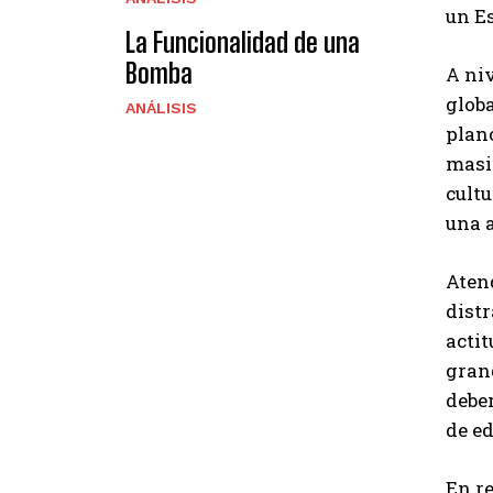
un E
La Funcionalidad de una
Bomba
A ni
globa
ANÁLISIS
plano
masi
cult
una a
Atend
dist
actit
gran
debe
de e
En re