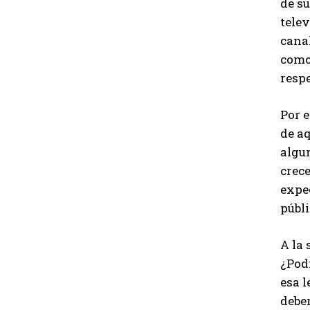
de su
telev
cana
como 
resp
Por e
de aq
algu
crece
expec
públi
A la
¿Podr
esa l
debe