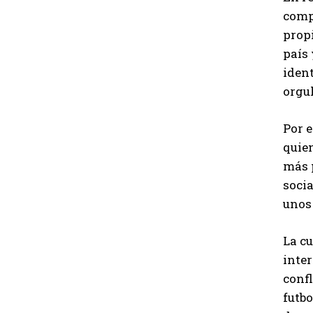
comp
prop
país
iden
orgu
Por e
quie
más 
socia
unos 
La cu
inte
confl
futbo