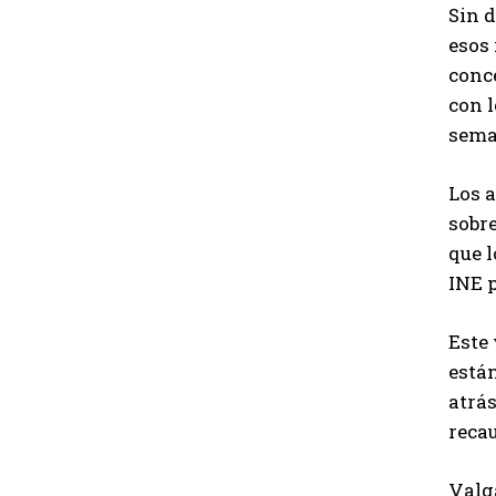
Sin 
esos 
conce
con l
sema
Los 
sobre
que l
INE p
Este 
están
atrás
recau
Valga