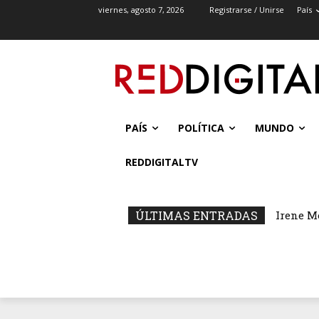
viernes, agosto 7, 2026
Registrarse / Unirse
País
PAÍS
POLÍTICA
MUNDO
REDDIGITALTV
ÚLTIMAS ENTRADAS
Irene M