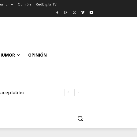
umor
Opinión
RedDigitalTV
HUMOR
OPINIÓN
naceptable»