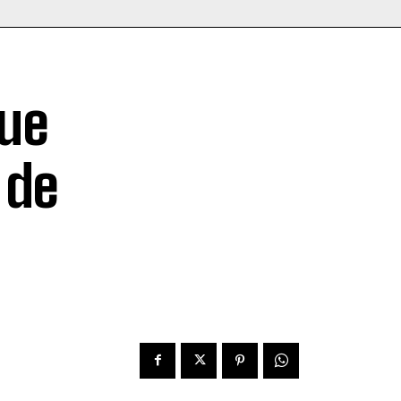
que
 de