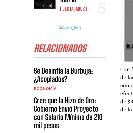
DESTACADOS
RELACIONADOS
Con f
Se Desinfla la Burbuja:
de la
¿Acoplados?
conoc
ECONOMÍA
efec
Cree que la Hizo de Oro:
de $3
Gobierno Envió Proyecto
de la
con Salario Mínimo de 210
mil pesos