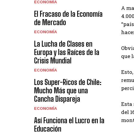
ECONOMÍA
A may
El Fracaso de la Economía
4.000
de Mercado
“país
hacen
ECONOMÍA
La Lucha de Clases en
Obvia
Europa y las Raíces de la
que l
Crisis Mundial
ECONOMÍA
Esto,
remun
Los Super-Ricos de Chile:
perc
Mucho Más que una
Cancha Dispareja
Esta 
ECONOMÍA
del 1
Así Funciona el Lucro en la
mont
Educación