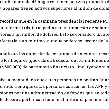
xtraña que solo 45 hogares tienen activos promedio d
7 hogares tienen activos superiores al millón de dólare
 recordar que en la campaña presidencial reciente M.
a reforma tributaria podía ser un impuesto de solame
iores a un millón de dólares. Esto se consideró un at
afectaría a un mínimo -aunque poderoso- sector de la
 analizan los datos desde los grupos de menores recu
e los hogares (que cubre alrededor de 15,5 millones 
 $600.000) de patrimonio financiero… incluyendo sus 
be la menor duda que estas personas no podrán financ
entido tiene que estas personas coticen en las AFP y
iones por una administración de fondos que, en todos 
do deberá aportar casi todo mediante una pensión sol