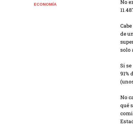
No e
ECONOMÍA
11.48
Cabe
de un
super
solo 
Si se
91% d
(unos
No ca
qué s
comis
Esta