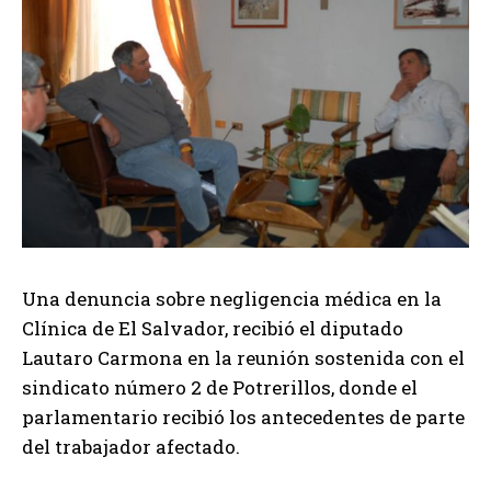
c
t
o
r
d
e
a
u
d
i
Una denuncia sobre negligencia médica en la
o
Clínica de El Salvador, recibió el diputado
Lautaro Carmona en la reunión sostenida con el
sindicato número 2 de Potrerillos, donde el
parlamentario recibió los antecedentes de parte
del trabajador afectado.