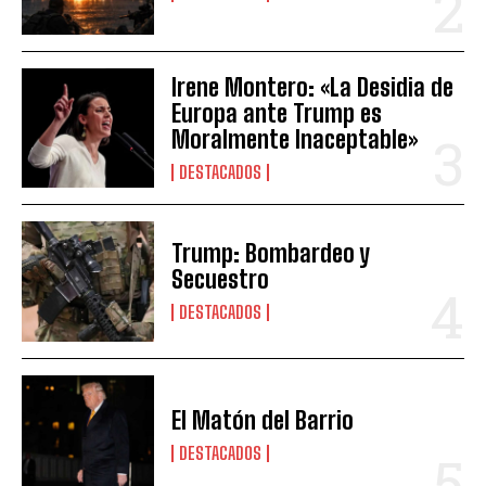
i
o
Irene Montero: «La Desidia de
Europa ante Trump es
Moralmente Inaceptable»
DESTACADOS
Trump: Bombardeo y
Secuestro
DESTACADOS
El Matón del Barrio
DESTACADOS