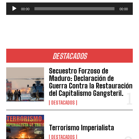
R
00:00
00:00
e
p
r
o
d
DESTACADOS
u
c
Secuestro Forzoso de
t
Maduro: Declaración de
o
Guerra Contra la Restauración
r
del Capitalismo Gangsteril.
d
DESTACADOS
e
a
u
Terrorismo Imperialista
d
DESTACADOS