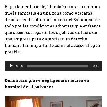
El parlamentario dejó también clara su opinión
que la sanitaria en una zona como Atacama
debiera ser de administración del Estado, sobre
todo por las condiciones adversas que enfrenta,
que deben sobrepasar los objetivos de lucro de
una empresa para garantizar un derecho
humano tan importante como el acceso al agua
potable.
R
00:00
00:00
e
p
Denuncian grave negligencia médica en
r
hospital de El Salvador
o
d
u