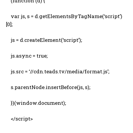
(function (d) {
var js, s = d.getElementsByTagName(‘script’)
[0];
js = d.createElement(‘script’);
js.async = true;
js.src = ‘//cdn.teads.tv/media/format.js’;
s.parentNode.insertBefore(js, s);
})(window.document);
</script>