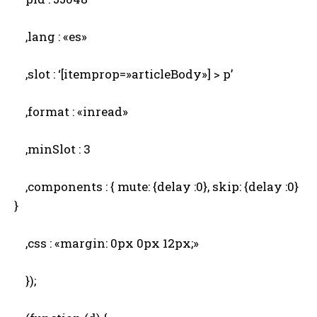
,lang : «es»
,slot : ‘[itemprop=»articleBody»] > p’
,format : «inread»
,minSlot : 3
,components : { mute: {delay :0}, skip: {delay :0}
}
,css : «margin: 0px 0px 12px;»
});