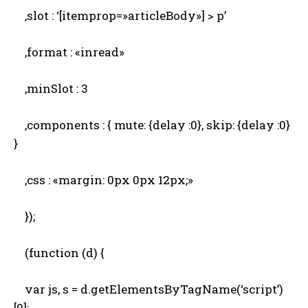
,slot : ‘[itemprop=»articleBody»] > p’
,format : «inread»
,minSlot : 3
,components : { mute: {delay :0}, skip: {delay :0}
}
,css : «margin: 0px 0px 12px;»
});
(function (d) {
var js, s = d.getElementsByTagName(‘script’)
[0];