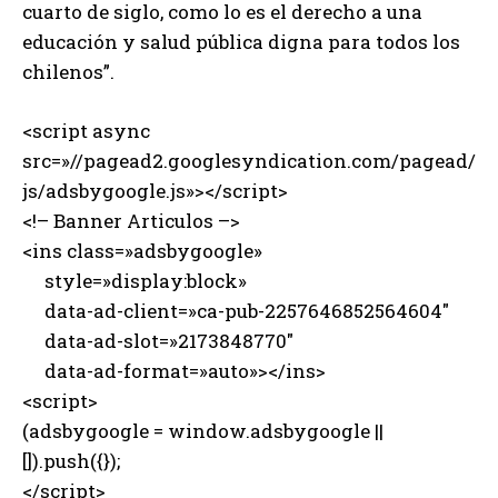
cuarto de siglo, como lo es el derecho a una
educación y salud pública digna para todos los
chilenos”.
<script async
src=»//pagead2.googlesyndication.com/pagead/
js/adsbygoogle.js»></script>
<!– Banner Articulos –>
<ins class=»adsbygoogle»
style=»display:block»
data-ad-client=»ca-pub-2257646852564604″
data-ad-slot=»2173848770″
data-ad-format=»auto»></ins>
<script>
(adsbygoogle = window.adsbygoogle ||
[]).push({});
</script>