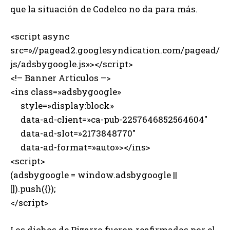
que la situación de Codelco no da para más.
<script async
src=»//pagead2.googlesyndication.com/pagead/
js/adsbygoogle.js»></script>
<!– Banner Articulos –>
<ins class=»adsbygoogle»
style=»display:block»
data-ad-client=»ca-pub-2257646852564604″
data-ad-slot=»2173848770″
data-ad-format=»auto»></ins>
<script>
(adsbygoogle = window.adsbygoogle ||
[]).push({});
</script>
Los dichos de Pizarro fueron reafirmados por el