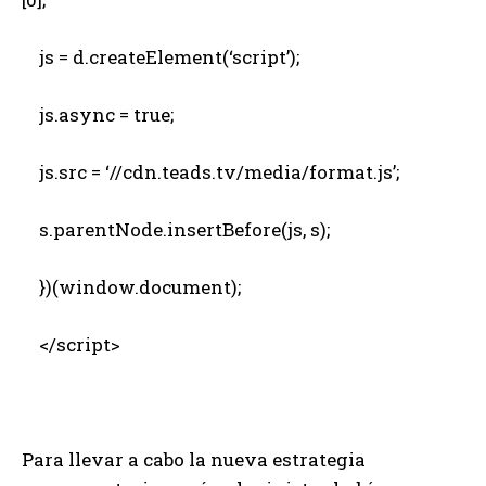
js = d.createElement(‘script’);
js.async = true;
js.src = ‘//cdn.teads.tv/media/format.js’;
s.parentNode.insertBefore(js, s);
})(window.document);
</script>
Para llevar a cabo la nueva estrategia