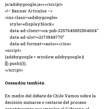
js/adsbygoogle.js»></script>
<!– Banner Articulos –>
<ins class=»adsbygoogle»
style=»display:block»
data-ad-client=»ca-pub-2257646852564604″
data-ad-slot=»2173848770″
data-ad-format=»auto»></ins>
<script>
(adsbygoogle = window.adsbygoogle ||
[]).push({});
</script>
Ossandón también
En medio del debate de Chile Vamos sobre la
decisión sumarse o restarse del proceso
constituyente que impulsa el Gobierno, el