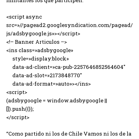
militantes los que participen.
<script async
src=»//pagead2.googlesyndication.com/pagead/
js/adsbygoogle.js»></script>
<!– Banner Articulos –>
<ins class=»adsbygoogle»
style=»display:block»
data-ad-client=»ca-pub-2257646852564604″
data-ad-slot=»2173848770″
data-ad-format=»auto»></ins>
<script>
(adsbygoogle = window.adsbygoogle ||
[]).push({});
</script>
“Como partido ni los de Chile Vamos ni los de la