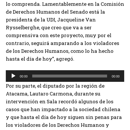
lo comprenda. Lamentablemente en la Comisión
de Derechos Humanos del Senado está la
presidenta de la UDI, Jacqueline Van
Rysselberghe, que creo que va a ser
comprensiva con este proyecto, muy por el
contrario, seguirá amparando a los violadores
de los Derechos Humanos, como lo ha hecho
hasta el día de hoy”, agregó.
R
00:00
00:00
e
Por su parte, el diputado por la región de
p
Atacama, Lautaro Carmona, durante su
r
intervención en Sala recordó algunos de los
o
casos que han impactado a la sociedad chilena
d
y que hasta el día de hoy siguen sin penas para
u
los violadores de los Derechos Humanos y
c