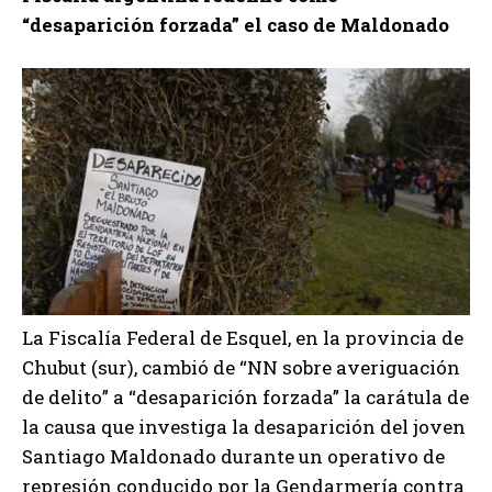
p
“desaparición forzada” el caso de Maldonado
r
o
d
u
c
t
o
r
d
e
a
La Fiscalía Federal de Esquel, en la provincia de
u
Chubut (sur), cambió de “NN sobre averiguación
d
de delito” a “desaparición forzada” la carátula de
i
la causa que investiga la desaparición del joven
o
Santiago Maldonado durante un operativo de
represión conducido por la Gendarmería contra