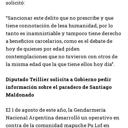
solicitó:
t
o
“Sancionar este delito que no prescribe y que
r
tiene connotación de lesa humanidad, por lo
d
tanto es inamnistiable y tampoco tiene derecho
e
a beneficios carcelarios, como es el debate de
a
hoy de quienes por edad piden
u
contemplaciones que no tuvieron con otros de
d
la misma edad que la que tiene ellos hoy día”.
i
o
Diputado Teillier solicita a Gobierno pedir
información sobre el paradero de Santiago
Maldonado
El 1 de agosto de este año, la Gendarmería
Nacional Argentina desarrolló un operativo en
contra de la comunidad mapuche Pu Lof en