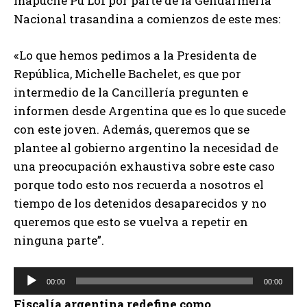
mapuche Pu Lof por parte de la Gendarmería
Nacional trasandina a comienzos de este mes:
«Lo que hemos pedimos a la Presidenta de
República, Michelle Bachelet, es que por
intermedio de la Cancillería pregunten e
informen desde Argentina que es lo que sucede
con este joven. Además, queremos que se
plantee al gobierno argentino la necesidad de
una preocupación exhaustiva sobre este caso
porque todo esto nos recuerda a nosotros el
tiempo de los detenidos desaparecidos y no
queremos que esto se vuelva a repetir en
ninguna parte”.
R
00:00
00:00
e
Fiscalía argentina redefine como