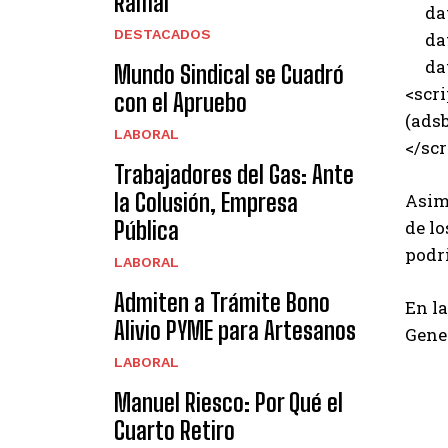
Ramal
data
DESTACADOS
data
data
Mundo Sindical se Cuadró
<scri
con el Apruebo
(adsb
LABORAL
</scr
Trabajadores del Gas: Ante
la Colusión, Empresa
Asim
Pública
de l
podri
LABORAL
Admiten a Trámite Bono
En la
Alivio PYME para Artesanos
Gener
LABORAL
Manuel Riesco: Por Qué el
Cuarto Retiro