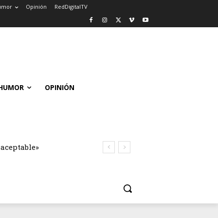
umor
Opinión
RedDigitalTV
HUMOR
OPINIÓN
naceptable»