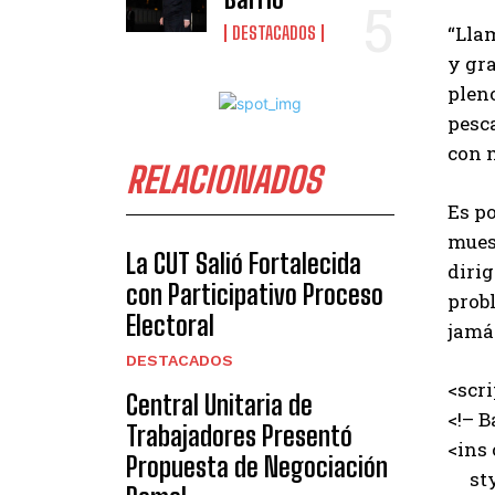
“Llam
DESTACADOS
y gra
pleno
pesc
con m
RELACIONADOS
Es po
mues
La CUT Salió Fortalecida
dirig
con Participativo Proceso
prob
Electoral
jamá
DESTACADOS
<scr
Central Unitaria de
<!– B
Trabajadores Presentó
<ins
Propuesta de Negociación
styl