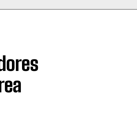
dores
rea