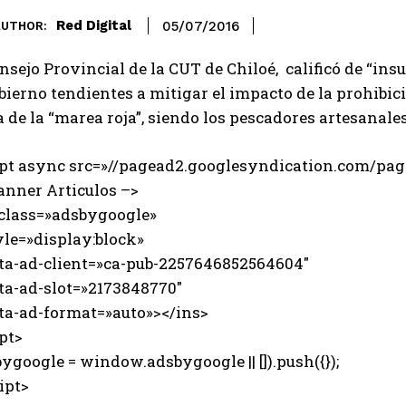
Red Digital
05/07/2016
AUTHOR:
nsejo Provincial de la CUT de Chiloé, calificó de “ins
bierno tendientes a mitigar el impacto de la prohibic
 de la “marea roja”, siendo los pescadores artesanale
ipt async src=»//pagead2.googlesyndication.com/page
anner Articulos –>
 class=»adsbygoogle»
e=»display:block»
-ad-client=»ca-pub-2257646852564604″
-ad-slot=»2173848770″
-ad-format=»auto»></ins>
pt>
ygoogle = window.adsbygoogle || []).push({});
ipt>