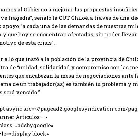
amos al Gobierno a mejorar las propuestas insuficient
ve tragedia”, señaló la CUT Chiloé, a través de una d
 apoyo “a cada una de las demandas de nuestras miles
a y que hoy se encuentran afectadas, sin poder lleva
otivo de esta crisis”.
r ello que instó a la población de la provincia de Ch
tra de “unidad, solidaridad y compromiso con las me
entes que encabezan la mesa de negociaciones ante la
lema de un trabajador(as) es también tu problema y m
s será vencido.”
ipt async src=»//pagead2.googlesyndication.com/page
anner Articulos –>
 class=»adsbygoogle»
e=»display:block»