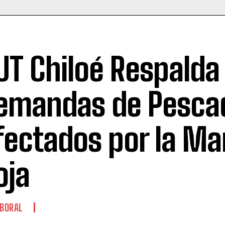
UT Chiloé Respalda
emandas de Pesca
fectados por la Ma
oja
BORAL