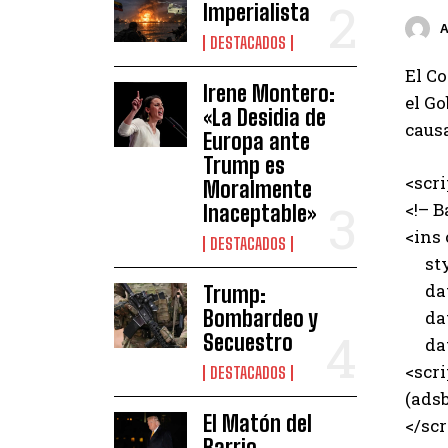
Imperialista
DESTACADOS
El Co
Irene Montero:
el Go
«La Desidia de
causa
Europa ante
Trump es
<scr
Moralmente
<!– B
Inaceptable»
<ins
DESTACADOS
styl
data
Trump:
Bombardeo y
data
Secuestro
data
<scri
DESTACADOS
(adsb
El Matón del
</scr
Barrio