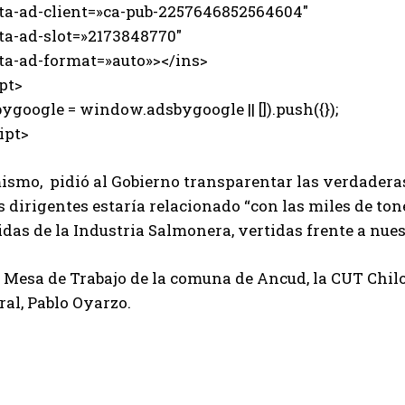
-ad-client=»ca-pub-2257646852564604″
-ad-slot=»2173848770″
-ad-format=»auto»></ins>
pt>
ygoogle = window.adsbygoogle || []).push({});
ipt>
ismo, pidió al Gobierno transparentar las verdaderas
os dirigentes estaría relacionado “con las miles de 
das de la Industria Salmonera, vertidas frente a nues
 Mesa de Trabajo de la comuna de Ancud, la CUT Chilo
al, Pablo Oyarzo.