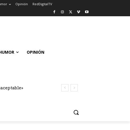
umor
Opinión
RedDigitalTV
HUMOR
OPINIÓN
naceptable»