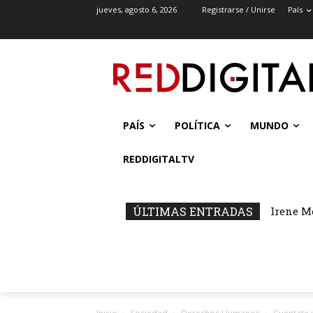
jueves, agosto 6, 2026
Registrarse / Unirse
País
PAÍS
POLÍTICA
MUNDO
REDDIGITALTV
ÚLTIMAS ENTRADAS
Irene M