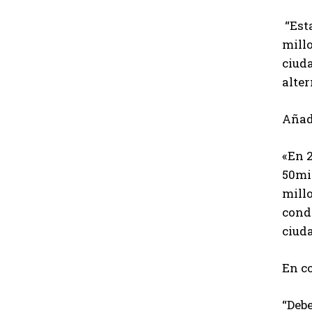
“Est
millo
ciuda
alter
Añad
«En 2
50mil
millo
condi
ciuda
En c
“Debe