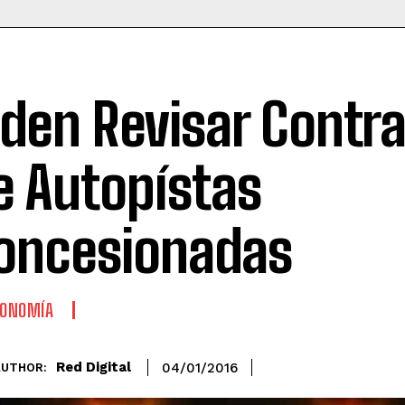
iden Revisar Contr
e Autopístas
oncesionadas
CONOMÍA
Red Digital
04/01/2016
AUTHOR: