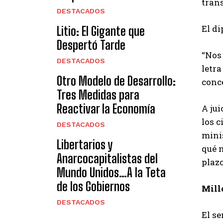
trans
DESTACADOS
El di
Litio: El Gigante que
Despertó Tarde
“Nos
DESTACADOS
letra
Otro Modelo de Desarrollo:
conce
Tres Medidas para
Reactivar la Economía
A jui
los c
DESTACADOS
minis
Libertarios y
qué n
Anarcocapitalistas del
plaz
Mundo Unidos…A la Teta
de los Gobiernos
Mill
DESTACADOS
El se