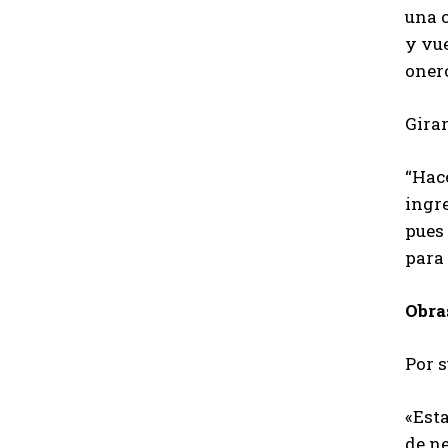
una c
y vue
onero
Girar
“Hac
ingre
pues
para 
Obra
Por s
«Est
de ne