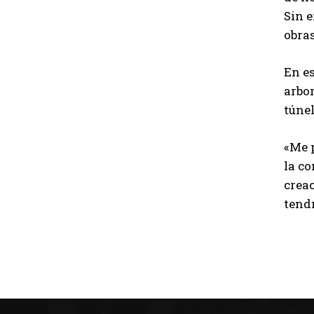
Sin 
obra
En es
arbor
túnel
«Me p
la co
creac
tend