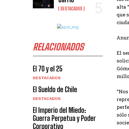
alta 
DESTACADOS
que s
ciud
Anunc
RELACIONADOS
El se
solic
El 70 y el 25
Gómez
mill
DESTACADOS
El Sueldo de Chile
“Nos
repr
DESTACADOS
perfe
El Imperio del Miedo:
sólo 
Guerra Perpetua y Poder
socie
Corporativo