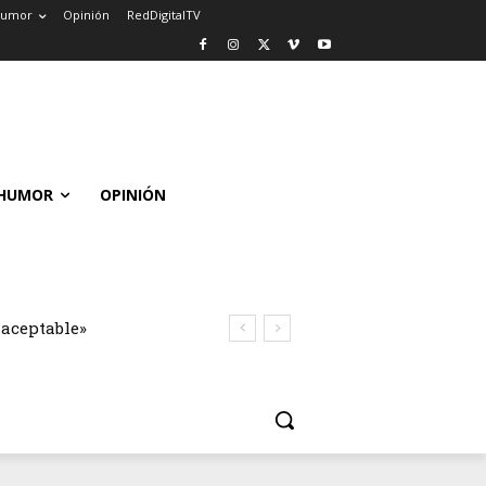
umor
Opinión
RedDigitalTV
HUMOR
OPINIÓN
naceptable»