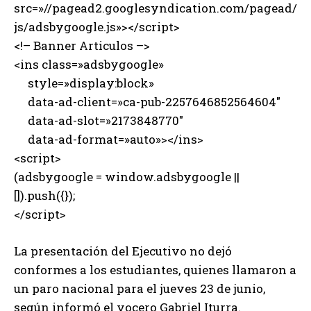
src=»//pagead2.googlesyndication.com/pagead/
js/adsbygoogle.js»></script>
<!– Banner Articulos –>
<ins class=»adsbygoogle»
style=»display:block»
data-ad-client=»ca-pub-2257646852564604″
data-ad-slot=»2173848770″
data-ad-format=»auto»></ins>
<script>
(adsbygoogle = window.adsbygoogle ||
[]).push({});
</script>
La presentación del Ejecutivo no dejó
conformes a los estudiantes, quienes llamaron a
un paro nacional para el jueves 23 de junio,
según informó el vocero Gabriel Iturra.