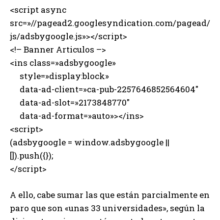
<script async
src=»//pagead2.googlesyndication.com/pagead/
js/adsbygoogle.js»></script>
<!– Banner Articulos –>
<ins class=»adsbygoogle»
style=»display:block»
data-ad-client=»ca-pub-2257646852564604″
data-ad-slot=»2173848770″
data-ad-format=»auto»></ins>
<script>
(adsbygoogle = window.adsbygoogle ||
[]).push({});
</script>
A ello, cabe sumar las que están parcialmente en
paro que son «unas 33 universidades», según la