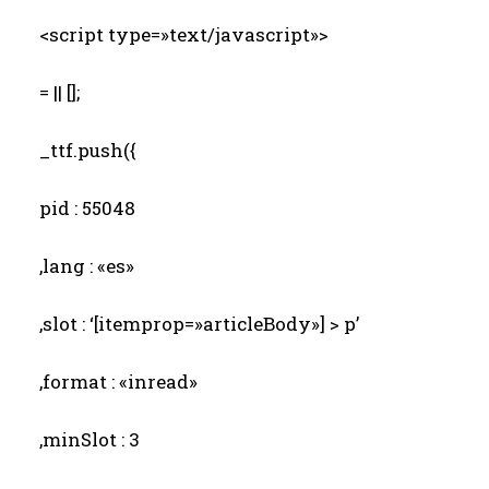
<script type=»text/javascript»>
= || [];
_ttf.push({
pid : 55048
,lang : «es»
,slot : ‘[itemprop=»articleBody»] > p’
,format : «inread»
,minSlot : 3