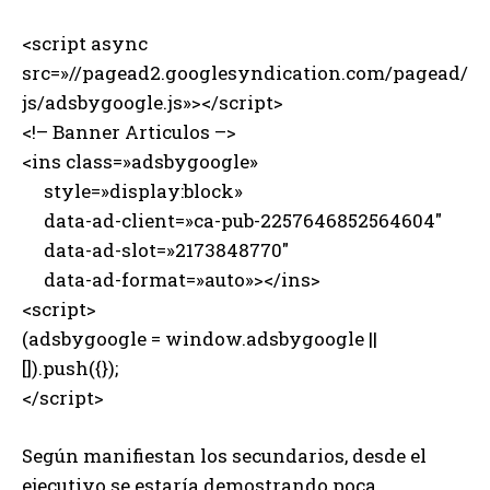
<script async
src=»//pagead2.googlesyndication.com/pagead/
js/adsbygoogle.js»></script>
<!– Banner Articulos –>
<ins class=»adsbygoogle»
style=»display:block»
data-ad-client=»ca-pub-2257646852564604″
data-ad-slot=»2173848770″
data-ad-format=»auto»></ins>
<script>
(adsbygoogle = window.adsbygoogle ||
[]).push({});
</script>
Según manifiestan los secundarios, desde el
ejecutivo se estaría demostrando poca