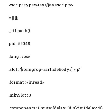
<script type=»text/javascript»>
= || [];
_ttf.push({
pid : 55048
,lang : «es»
,slot : ‘[itemprop=»articleBody»] > p’
,format : «inread»
,minSlot : 3
,components : { mute: {delay :0}, skip: {delay :0}