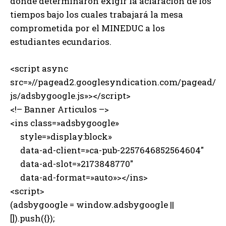
donde determinaron exigir la aclaración de los
tiempos bajo los cuales trabajará la mesa
comprometida por el MINEDUC a los
estudiantes ecundarios.
<script async
src=»//pagead2.googlesyndication.com/pagead/
js/adsbygoogle.js»></script>
<!– Banner Articulos –>
<ins class=»adsbygoogle»
style=»display:block»
data-ad-client=»ca-pub-2257646852564604″
data-ad-slot=»2173848770″
data-ad-format=»auto»></ins>
<script>
(adsbygoogle = window.adsbygoogle ||
[]).push({});