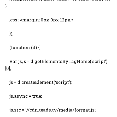
}
,css : «margin: 0px 0px 12px;»
});
(function (d) {
var js, s = d.getElementsByTagName(‘script’)
[0];
js = d.createElement(‘script’);
js.async = true;
js.src = ‘//cdn.teads.tv/media/format.js’;