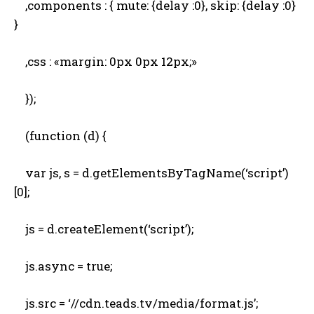
,components : { mute: {delay :0}, skip: {delay :0}
}
,css : «margin: 0px 0px 12px;»
});
(function (d) {
var js, s = d.getElementsByTagName(‘script’)
[0];
js = d.createElement(‘script’);
js.async = true;
js.src = ‘//cdn.teads.tv/media/format.js’;