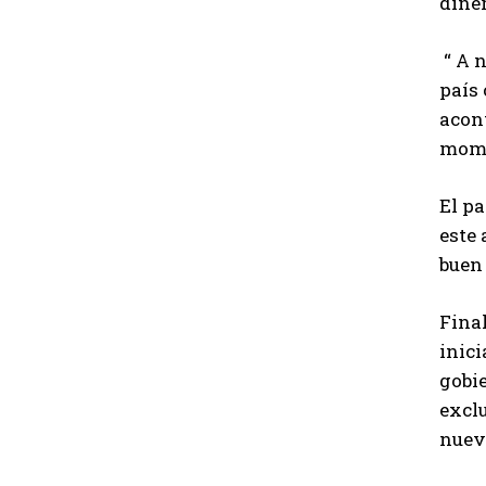
diner
“ A n
país 
acont
momen
El pa
este 
buen 
Fina
inici
gobie
excl
nuev