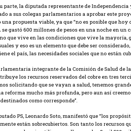
u parte, la diputada representante de Independencia y
do a sus colegas parlamentarios a aprobar este proye
 una propuesta viable, ya que “no es posible que hoy
 se gastó 600 millones de pesos en una noche en un c
eno que vive en las condiciones que vive la mayoría,
uales y eso es un elemento que debe ser considerado, 
iene el país, las necesidades sociales que no están cub
arlamentaria integrante de la Comisión de Salud de l
tribuye los recursos reservados del cobre en tres terc
mos solicitando que se vayan a salud, tenemos grande
na reforma mucho más profunda, pero aun así creemos
 destinados como corresponde”.
putado PS, Leonardo Soto, manifestó que “los propósit
mente están sobrecubiertos. Son tanto los recursos qu