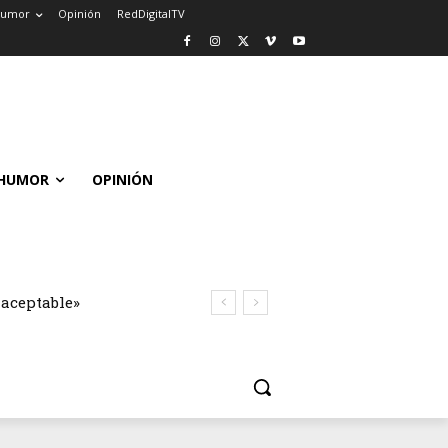
umor
Opinión
RedDigitalTV
HUMOR
OPINIÓN
naceptable»