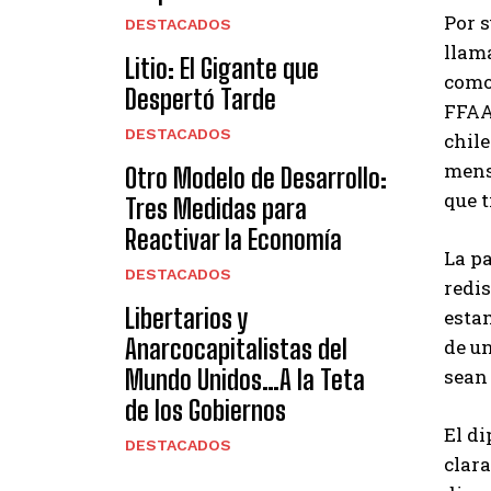
Por s
DESTACADOS
llama
Litio: El Gigante que
como
Despertó Tarde
FFAA
DESTACADOS
chil
mens
Otro Modelo de Desarrollo:
que t
Tres Medidas para
Reactivar la Economía
La p
DESTACADOS
redis
Libertarios y
esta
Anarcocapitalistas del
de u
Mundo Unidos…A la Teta
sean
de los Gobiernos
El di
DESTACADOS
clara