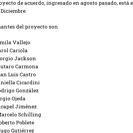
oyecto de acuerdo, ingresado en agosto pasado, está e
 Diciembre.
antes del proyecto son
amila Vallejo
arol Cariola
Giorgio Jackson
Lautaro Carmona
uan Luis Castro
aniella Cicardini
Rodrigo González
ergio Ojeda
Tucapel Jiménez
Marcelo Schilling
Roberto Poblete
Hugo Gutiérrez