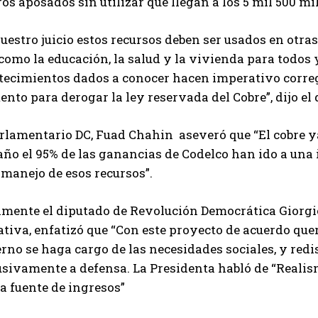
os aposados sin utilizar que llegan a los 5 mil 500 mi
uestro juicio estos recursos deben ser usados en otra
como la educación, la salud y la vivienda para todos 
ecimientos dados a conocer hacen imperativo corregir
to para derogar la ley reservada del Cobre”, dijo el 
rlamentario DC, Fuad Chahin aseveró que “El cobre ya
año el 95% de las ganancias de Codelco han ido a una 
manejo de esos recursos”.
lmente el diputado de Revolución Democrática Giorgio
ativa, enfatizó que “Con este proyecto de acuerdo qu
rno se haga cargo de las necesidades sociales, y redi
usivamente a defensa. La Presidenta habló de “Realis
a fuente de ingresos”