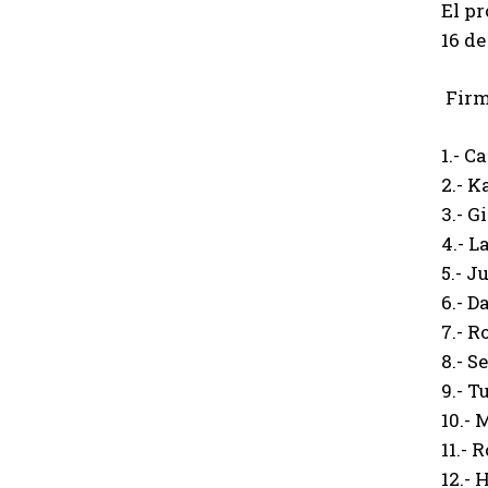
El pr
16 de
Firm
1.- C
2.- K
3.- 
4.- 
5.- J
6.- D
7.- 
8.- S
9.- 
10.- 
11.- 
12.- 