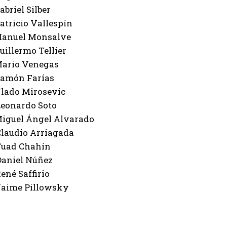
Gabriel Silber
Patricio Vallespín
 Manuel Monsalve
Guillermo Tellier
 Mario Venegas
 Ramón Farías
Vlado Mirosevic
 Leonardo Soto
 Miguel Ángel Alvarado
Claudio Arriagada
 Fuad Chahín
 Daniel Núñez
René Saffirio
 Jaime Pillowsky