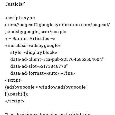
Justicia.”
<script async
src=»//pagead2.googlesyndication.com/pagead/
js/adsbygoogle.js»></script>
<!– Banner Articulos –>
<ins class=»adsbygoogle»
style=»display:block»
data-ad-client=»ca-pub-2257646852564604″
data-ad-slot=»2173848770″
data-ad-format=»auto»></ins>
<script>
(adsbygoogle = window.adsbygoogle ||
[]).push({});
</script>
“Las decisiones tomadas en la órbita del