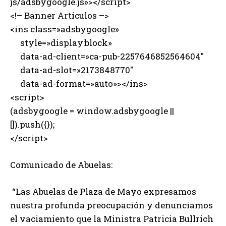
js/adsbygoogle.js»></script>
<!– Banner Articulos –>
<ins class=»adsbygoogle»
style=»display:block»
data-ad-client=»ca-pub-2257646852564604″
data-ad-slot=»2173848770″
data-ad-format=»auto»></ins>
<script>
(adsbygoogle = window.adsbygoogle ||
[]).push({});
</script>
Comunicado de Abuelas:
“Las Abuelas de Plaza de Mayo expresamos
nuestra profunda preocupación y denunciamos
el vaciamiento que la Ministra Patricia Bullrich