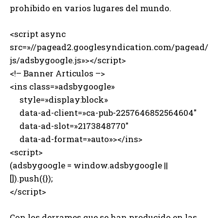
prohibido en varios lugares del mundo.
<script async
src=»//pagead2.googlesyndication.com/pagead/
js/adsbygoogle.js»></script>
<!– Banner Articulos –>
<ins class=»adsbygoogle»
style=»display:block»
data-ad-client=»ca-pub-2257646852564604″
data-ad-slot=»2173848770″
data-ad-format=»auto»></ins>
<script>
(adsbygoogle = window.adsbygoogle ||
[]).push({});
</script>
Con los derrames que se han producido en las