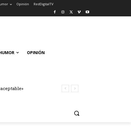
umor
Opinión
RedDigitalTV
HUMOR
OPINIÓN
naceptable»