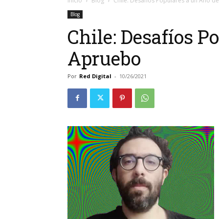
Inicio
Blog
Chile: Desafíos Populares a un Año d
Blog
Chile: Desafíos P
Apruebo
Por
Red Digital
-
10/26/2021