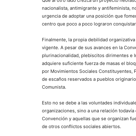
Que al otro lado crezca un proyecto neofasc
nacionalista, antimigrante y antifeminista, 
urgencia de adoptar una posición que fomen
centro que poco a poco lograron conquistar.
Finalmente, la propia debilidad organizativ
vigente. A pesar de sus avances en la Conve
plurinacionalidad, plebiscitos dirimentes e 
adquiere suficiente fuerza de masas el bl
por Movimientos Sociales Constituyentes, P
de escaños reservados a pueblos originarios
Comunista.
Esto no se debe a las voluntades individua
organizaciones, sino a una relación todavía d
Convención y aquellas que se organizan fuer
de otros conflictos sociales abiertos.