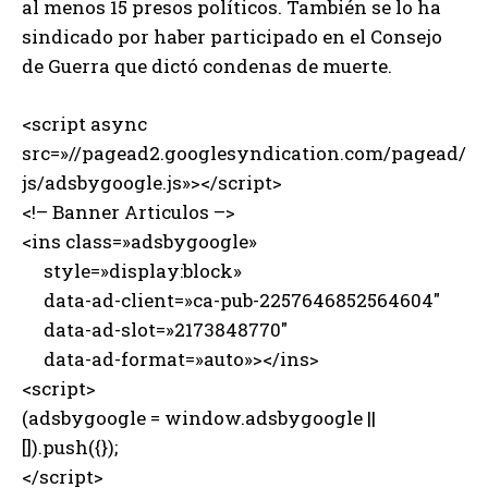
al menos 15 presos políticos. También se lo ha
sindicado por haber participado en el Consejo
de Guerra que dictó condenas de muerte.
<script async
src=»//pagead2.googlesyndication.com/pagead/
js/adsbygoogle.js»></script>
<!– Banner Articulos –>
<ins class=»adsbygoogle»
style=»display:block»
data-ad-client=»ca-pub-2257646852564604″
data-ad-slot=»2173848770″
data-ad-format=»auto»></ins>
<script>
(adsbygoogle = window.adsbygoogle ||
[]).push({});
</script>