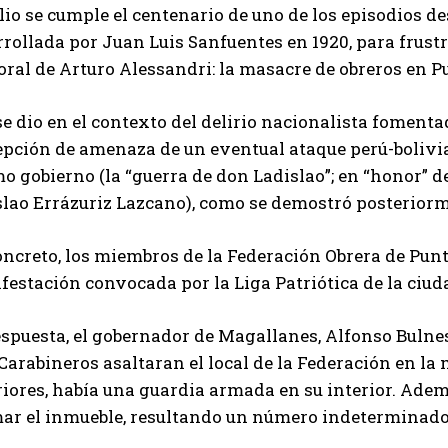
lio se cumple el centenario de uno de los episodios d
rollada por Juan Luis Sanfuentes en 1920, para frustr
oral de Arturo Alessandri: la masacre de obreros en 
se dio en el contexto del delirio nacionalista foment
pción de amenaza de un eventual ataque perú-bolivian
 gobierno (la “guerra de don Ladislao”; en “honor” de
slao Errázuriz Lazcano), como se demostró posterior
ncreto, los miembros de la Federación Obrera de Punt
estación convocada por la Liga Patriótica de la ciudad
spuesta, el gobernador de Magallanes, Alfonso Bulnes 
 Carabineros asaltaran el local de la Federación en 
iores, había una guardia armada en su interior. Ademá
ar el inmueble, resultando un número indeterminado