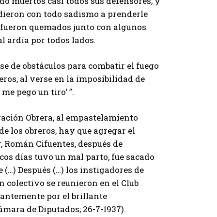
ido muertos casi todos sus defensores, y
cedieron con todo sadismo a prenderle
s, fueron quemados junto con algunos
l ardía por todos lados.
se de obstáculos para combatir el fuego
ros, al verse en la imposibilidad de
 me pego un tiro’ ”.
eración Obrera, al empastelamiento
 de los obreros, hay que agregar el
r, Román Cifuentes, después de
pocos días tuvo un mal parto, fue sacado
 (…) Después (…) los instigadores de
n colectivo se reunieron en el Club
antemente por el brillante
ámara de Diputados; 26-7-1937).