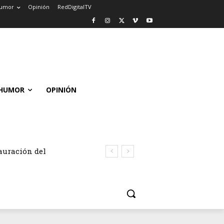
umor
Opinión
RedDigitalTV
HUMOR
OPINIÓN
auración del