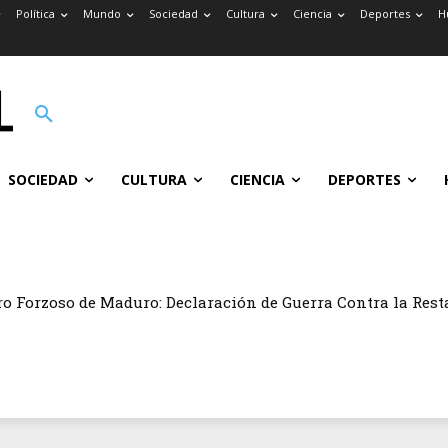
Política
Mundo
Sociedad
Cultura
Ciencia
Deportes
H
SOCIEDAD
CULTURA
CIENCIA
DEPORTES
ro Forzoso de Maduro: Declaración de Guerra Contra la Rest
ismo Gangsteril.