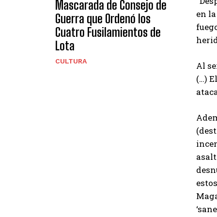
“Desp
Mascarada de Consejo de
en la
Guerra que Ordenó los
fuego
Cuatro Fusilamientos de
herid
Lota
CULTURA
Al se
(…) E
ataca
Ademá
(dest
incen
asalt
desnu
estos
Maga
‘sane