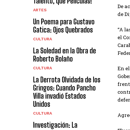
Talento, que Películas!
De ac
ARTES
de Di
Un Poema para Gustavo
Gatica: Ojos Quebrados
“A la
el Co
CULTURA
Carab
La Soledad en la Obra de
Feder
Roberto Bolaño
En el
CULTURA
Gobe
La Derrota Olvidada de los
frent
Gringos: Cuando Pancho
contr
Villa invadió Estados
defe
Unidos
CULTURA
Agre
Investigación: La