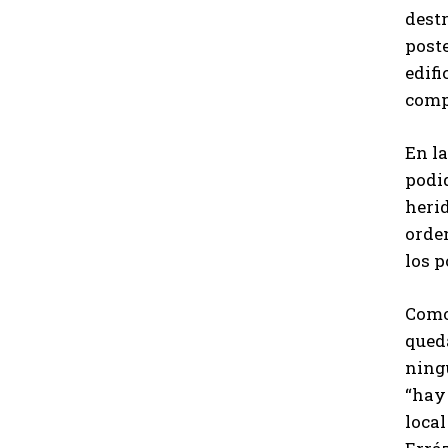
destr
poste
edifi
compr
En la
podi
herid
orden
los p
Como
qued
ning
“hay
local