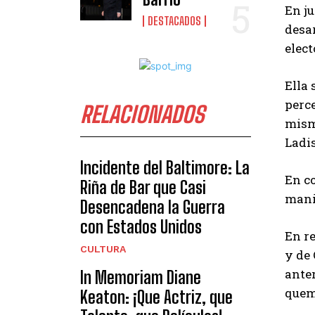
En ju
DESTACADOS
desar
elect
Ella 
perce
RELACIONADOS
mismo
Ladi
Incidente del Baltimore: La
En co
Riña de Bar que Casi
manif
Desencadena la Guerra
con Estados Unidos
En re
CULTURA
y de
anter
In Memoriam Diane
quem
Keaton: ¡Que Actriz, que