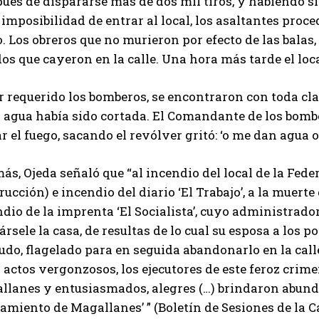
ués de dispararse más de dos mil tiros, y habiendo s
 imposibilidad de entrar al local, los asaltantes pro
. Los obreros que no murieron por efecto de las bala
os que cayeron en la calle. Una hora más tarde el loca
r requerido los bomberos, se encontraron con toda cla
l agua había sido cortada. El Comandante de los bombe
r el fuego, sacando el revólver gritó: ‘o me dan agua o
s, Ojeda señaló que “al incendio del local de la Fed
rucción) e incendio del diario ‘El Trabajo’, a la muerte
dio de la imprenta ‘El Socialista’, cuyo administrado
ársele la casa, de resultas de lo cual su esposa a los 
do, flagelado para en seguida abandonarlo en la calle
 actos vergonzosos, los ejecutores de este feroz crime
llanes y entusiasmados, alegres (…) brindaron abund
amiento de Magallanes’ ” (Boletín de Sesiones de la C