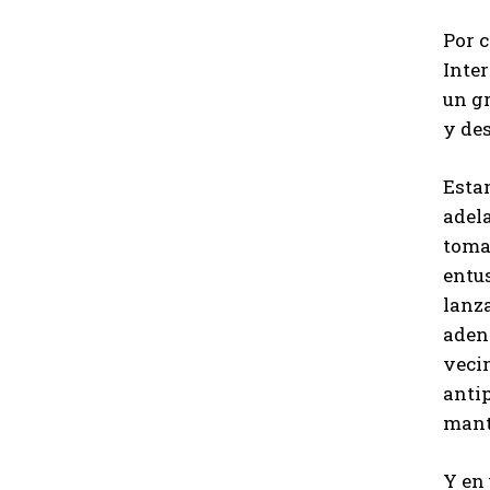
Por c
Inter
un gr
y des
Esta
adela
toma
entus
lanza
aden
vecin
antip
manti
Y en