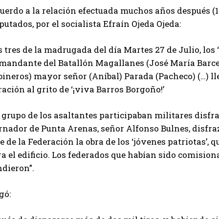
uerdo a la relación efectuada muchos años después (1
putados, por el socialista Efraín Ojeda Ojeda:
s tres de la madrugada del día Martes 27 de Julio, los 
mandante del Batallón Magallanes (José María Barceló
ineros) mayor señor (Aníbal) Parada (Pacheco) (…) lleg
ación al grito de ‘¡viva Barros Borgoño!’
 grupo de los asaltantes participaban militares disfr
rnador de Punta Arenas, señor Alfonso Bulnes, disfra
e de la Federación la obra de los ‘jóvenes patriotas’,
a el edificio. Los federados que habían sido comision
ndieron”.
gó: