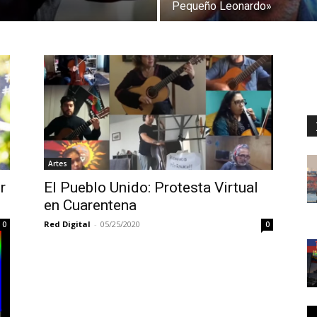
Pequeño Leonardo»
Artes
r
El Pueblo Unido: Protesta Virtual
en Cuarentena
Red Digital
-
05/25/2020
0
0