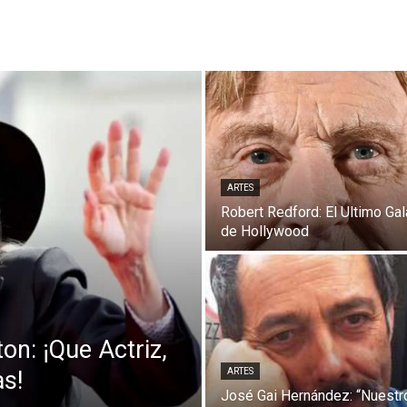
ARTES
Robert Redford: El Ultimo Gal
de Hollywood
n: ¡Que Actriz,
as!
ARTES
José Gai Hernández: “Nuestr