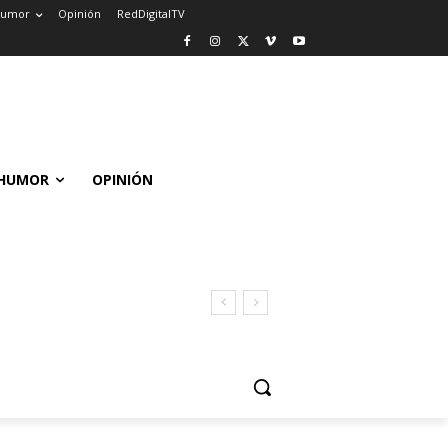
umor
Opinión
RedDigitalTV
HUMOR
OPINIÓN