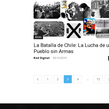
Artes
La Batalla de Chile: La Lucha de 
Pueblo sin Armas
Red Digital
-
09/12/2019
...
1
2
3
4
15