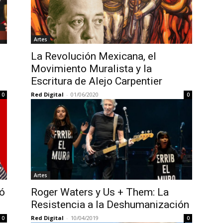
Artes
La Revolución Mexicana, el
Movimiento Muralista y la
Escritura de Alejo Carpentier
Red Digital
-
01/06/2020
0
0
Artes
ó
Roger Waters y Us + Them: La
Resistencia a la Deshumanización
Red Digital
-
10/04/2019
0
0