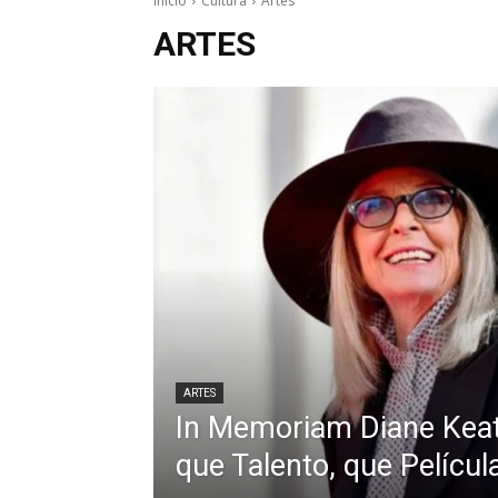
Inicio
Cultura
Artes
ARTES
ARTES
In Memoriam Diane Keato
que Talento, que Películ