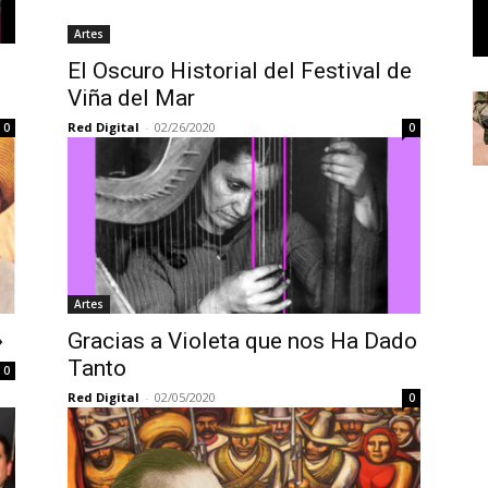
Artes
El Oscuro Historial del Festival de
Viña del Mar
Red Digital
-
02/26/2020
0
0
Artes
»
Gracias a Violeta que nos Ha Dado
Tanto
0
Red Digital
-
02/05/2020
0