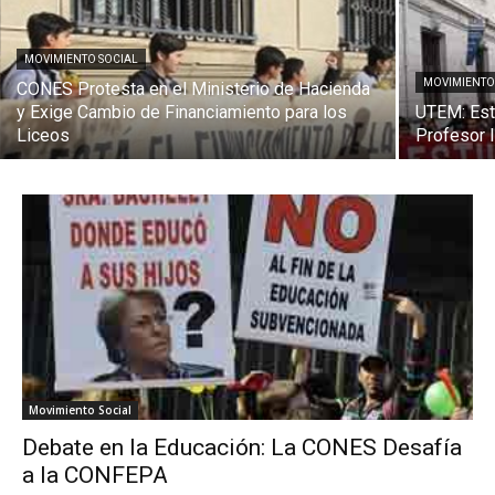
MOVIMIENTO SOCIAL
MOVIMIENTO
CONES Protesta en el Ministerio de Hacienda
y Exige Cambio de Financiamiento para los
UTEM: Est
Liceos
Profesor 
Movimiento Social
Debate en la Educación: La CONES Desafía
a la CONFEPA