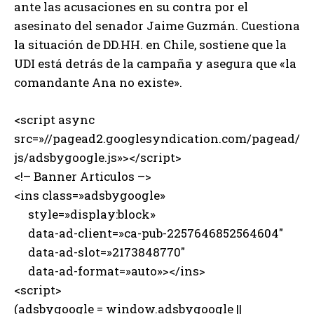
ante las acusaciones en su contra por el
asesinato del senador Jaime Guzmán. Cuestiona
la situación de DD.HH. en Chile, sostiene que la
UDI está detrás de la campaña y asegura que «la
comandante Ana no existe».
<script async
src=»//pagead2.googlesyndication.com/pagead/
js/adsbygoogle.js»></script>
<!– Banner Articulos –>
<ins class=»adsbygoogle»
style=»display:block»
data-ad-client=»ca-pub-2257646852564604″
data-ad-slot=»2173848770″
data-ad-format=»auto»></ins>
<script>
(adsbygoogle = window.adsbygoogle ||