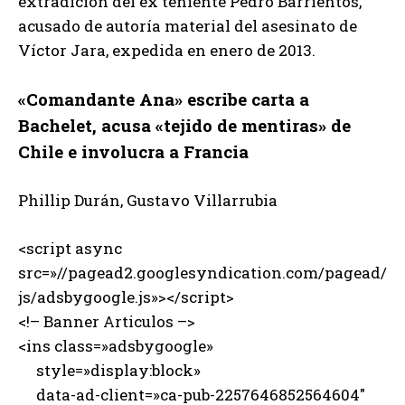
extradición del ex teniente Pedro Barrientos,
acusado de autoría material del asesinato de
Víctor Jara, expedida en enero de 2013.
«Comandante Ana» escribe carta a
Bachelet, acusa «tejido de mentiras» de
Chile e involucra a Francia
Phillip Durán, Gustavo Villarrubia
<script async
src=»//pagead2.googlesyndication.com/pagead/
js/adsbygoogle.js»></script>
<!– Banner Articulos –>
<ins class=»adsbygoogle»
style=»display:block»
data-ad-client=»ca-pub-2257646852564604″