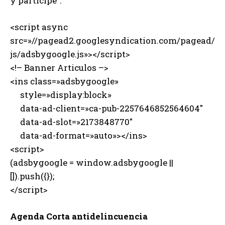
y participe”.
<script async
src=»//pagead2.googlesyndication.com/pagead/
js/adsbygoogle.js»></script>
<!– Banner Articulos –>
<ins class=»adsbygoogle»
style=»display:block»
data-ad-client=»ca-pub-2257646852564604″
data-ad-slot=»2173848770″
data-ad-format=»auto»></ins>
<script>
(adsbygoogle = window.adsbygoogle ||
[]).push({});
</script>
Agenda Corta antidelincuencia