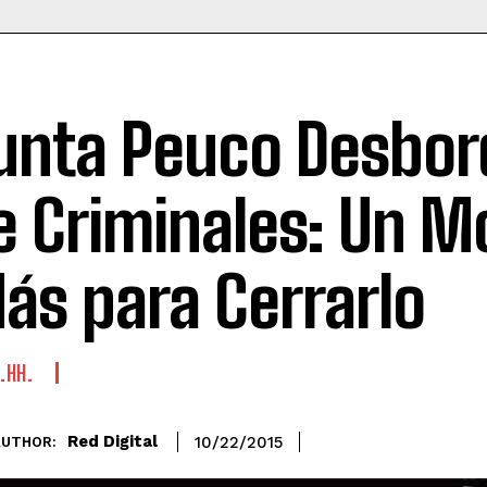
unta Peuco Desbo
e Criminales: Un M
ás para Cerrarlo
.HH.
Red Digital
10/22/2015
AUTHOR: