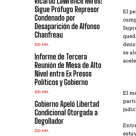
Ricardo Lawrence Mires:
Sigue Prófugo Represor
El pe
Condenado por
cump
Desaparición de Alfonso
Supre
Chanfreau
queda
densi
DD.HH.
se a
Informe de Tercera
acele
Reunión de Mesa de Alto
Nivel entre Ex Presos
Políticos y Gobierno
El má
DD.HH.
parti
Gobierno Apeló Libertad
judic
Condicional Otorgada a
Degollador
Entre
DD.HH.
estuv