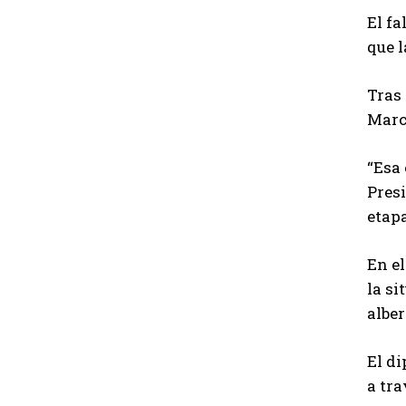
El f
que l
Tras 
Marc
“Esa 
Presi
etapa
En el
la si
alber
El di
a tra