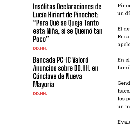
Pinoc
Insólitas Declaraciones de
un dí
Lucía Hiriart de Pinochet:
“Para Qué se Queja Tanto
El de
esta Niña, si se Quemó tan
Rura
Poco”
apele
DD.HH.
Bancada PC-IC Valoró
En el
Anuncios sobre DD.HH. en
famil
Cónclave de Nueva
Genda
Mayoría
hacer
DD.HH.
los 
un mo
Eval