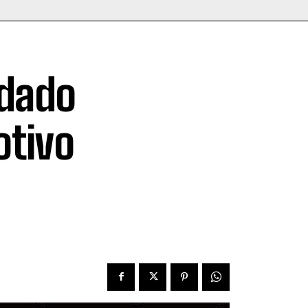
rdado
otivo