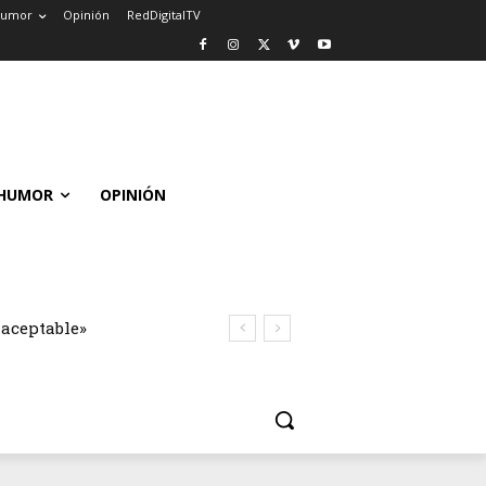
umor
Opinión
RedDigitalTV
HUMOR
OPINIÓN
naceptable»