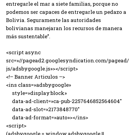
entregarle el mar a siete familias, porque no
podemos ser capaces de entregarle un pedazo a
Bolivia. Seguramente las autoridades
bolivianas manejaran los recursos de manera
más sustentable”.
<script async
src=»//pagead2.googlesyndication.com/pagead/
js/adsbygoogle.js»></script>
<!– Banner Articulos –>
<ins class=»adsbygoogle»
style=»display:block»
data-ad-client=»ca-pub-2257646852564604″
data-ad-slot=»2173848770″
data-ad-format=»auto»></ins>
<script>
(adsbygoogle = window.adsbygoogle ||