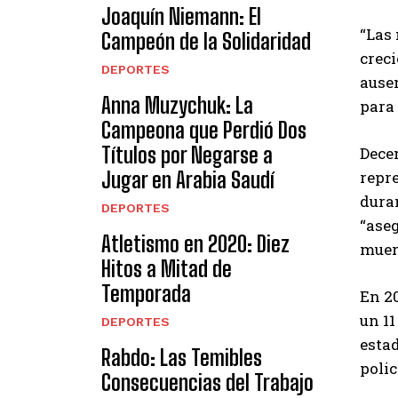
Joaquín Niemann: El
“Las 
Campeón de la Solidaridad
crec
DEPORTES
ause
Anna Muzychuk: La
para 
Campeona que Perdió Dos
Títulos por Negarse a
Dece
Jugar en Arabia Saudí
repre
duran
DEPORTES
“aseg
Atletismo en 2020: Diez
muert
Hitos a Mitad de
Temporada
En 2
un 11
DEPORTES
esta
Rabdo: Las Temibles
polic
Consecuencias del Trabajo