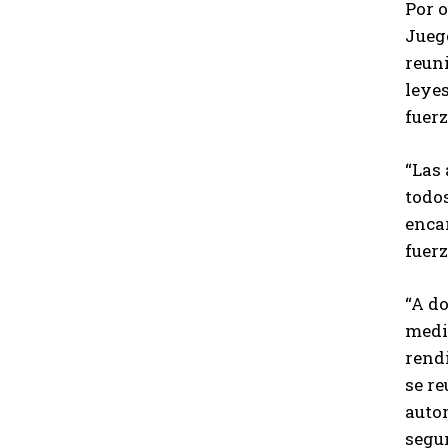
Por o
Juego
reuni
leyes
fuerz
“Las
todo
encar
fuerz
“A d
medi
rend
se re
auto
segu