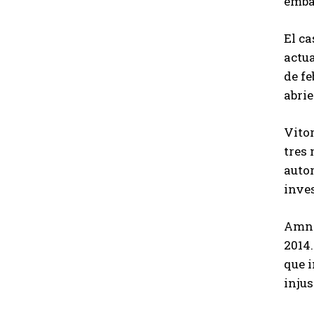
embar
El ca
actua
de fe
abrie
Vito
tres 
autor
inves
Amni
2014.
que i
injus