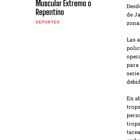
Muscular Extremo o
Desd
Repentino
de J
DEPORTES
zona
Las 
polic
opera
para 
seri
debi
En ab
tropa
perso
trop
tarea