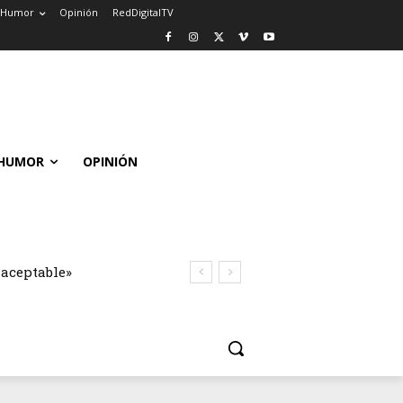
Humor
Opinión
RedDigitalTV
HUMOR
OPINIÓN
naceptable»