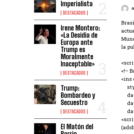
Imperialista
DESTACADOS
Brasi
Irene Montero:
actua
«La Desidia de
Mund
Europa ante
la pu
Trump es
Moralmente
<scr
Inaceptable»
<!– B
DESTACADOS
<ins
styl
Trump:
Bombardeo y
data
Secuestro
data
data
DESTACADOS
<scri
El Matón del
(adsb
Barrio