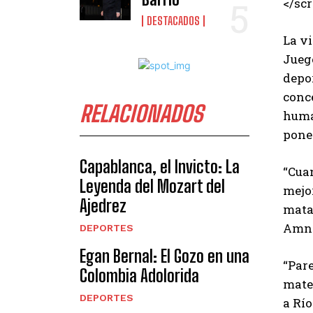
</scr
DESTACADOS
La vi
Juego
depo
conc
RELACIONADOS
huma
pone 
Capablanca, el Invicto: La
“Cua
Leyenda del Mozart del
mejor
Ajedrez
matad
Amni
DEPORTES
Egan Bernal: El Gozo en una
“Par
Colombia Adolorida
mater
DEPORTES
a Río