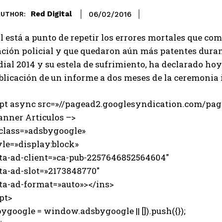
Red Digital
06/02/2016
AUTHOR:
l está a punto de repetir los errores mortales que co
ción policial y que quedaron aún más patentes durante
ial 2014 y su estela de sufrimiento, ha declarado ho
blicación de un informe a dos meses de la ceremonia 
ipt async src=»//pagead2.googlesyndication.com/page
anner Articulos –>
 class=»adsbygoogle»
e=»display:block»
-ad-client=»ca-pub-2257646852564604″
-ad-slot=»2173848770″
-ad-format=»auto»></ins>
pt>
ygoogle = window.adsbygoogle || []).push({});