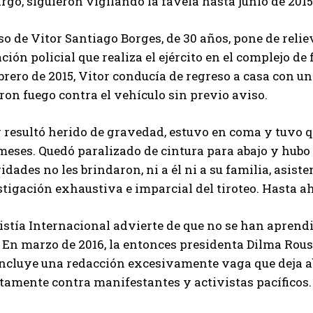
go, siguieron vigilando la favela hasta junio de 2015
so de Vitor Santiago Borges, de 30 años, pone de relie
ción policial que realiza el ejército en el complejo d
brero de 2015, Vitor conducía de regreso a casa con 
ron fuego contra el vehículo sin previo aviso.
r resultó herido de gravedad, estuvo en coma y tuvo
meses. Quedó paralizado de cintura para abajo y hubo
idades no les brindaron, ni a él ni a su familia, asist
tigación exhaustiva e imparcial del tiroteo. Hasta a
stía Internacional advierte de que no se han aprendi
 En marzo de 2016, la entonces presidenta Dilma Rous
ncluye una redacción excesivamente vaga que deja abi
tamente contra manifestantes y activistas pacíficos.