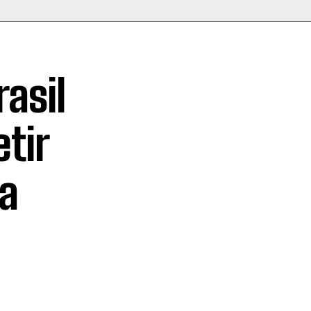
asil
tir
la