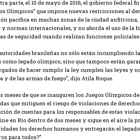
tra parte, el 10 de mayo de 2016, el gobierno federal 
s Olímpicos” que impone nuevas restricciones al dere
ón pacífica en muchas zonas de la ciudad anfitriona, 
 y normas internacionales, y no aborda el uso de la f
as de seguridad cuando realizan funciones policiales
 autoridades brasileñas no sólo están incumpliendo l
s como legado olímpico, sino que tampoco están gara
gados de hacer cumplir la ley cumplen las leyes y no
a y de las armas de fuego”, dijo Atila Roque.
os meses de que se inauguren los Juegos Olímpicos de
das que mitiguen el riesgo de violaciones de derec
ición de cuentas para los responsables de estas viol
úne en Río dentro de dos meses y sigue en el aire la 
ridades los derechos humanos y entregarán el legado
ros para todos?”