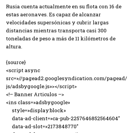
Rusia cuenta actualmente en su flota con 16 de
estas aeronaves. Es capaz de alcanzar
velocidades supersónicas y cubrir largas
distancias mientras transporta casi 300
toneladas de peso a más de 11 kilómetros de
altura.
{source}
<script async
src=»//pagead2.googlesyndication.com/pagead/
js/adsbygoogle.js»></script>
<!– Banner Articulos –>
<ins class=»adsbygoogle»
style=»display:block»
data-ad-client=»ca-pub-2257646852564604″
data-ad-slot=»2173848770″