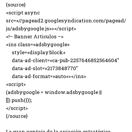
{source}
<script async
src=»//pagead2.googlesyndication.com/pagead/
js/adsbygoogle.js»></script>
<!– Banner Articulos –>
<ins class=»adsbygoogle»
style=»display:block»
data-ad-client=»ca-pub-2257646852564604″
data-ad-slot=»2173848770″
data-ad-format=»auto»></ins>
<script>
(adsbygoogle = window.adsbygoogle ||
[]).push({});
</script>
{/source}
La gran ventaja de la aviación estratégica