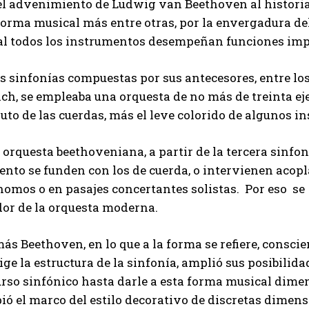
l advenimiento de Ludwig van Beethoven al historial 
orma musical más entre otras, por la envergadura del
ual todos los instrumentos desempeñan funciones imp
s sinfonías compuestas por sus antecesores, entre los
ach, se empleaba una orquesta de no más de treinta e
uto de las cuerdas, más el leve colorido de algunos i
 orquesta beethoveniana, a partir de la tercera sinfo
ento se funden con los de cuerda, o intervienen acop
nomos o en pasajes concertantes solistas. Por eso se
dor de la orquesta moderna.
s Beethoven, en lo que a la forma se refiere, conscien
ige la estructura de la sinfonía, amplió sus posibilid
urso sinfónico hasta darle a esta forma musical dim
ió el marco del estilo decorativo de discretas dimen