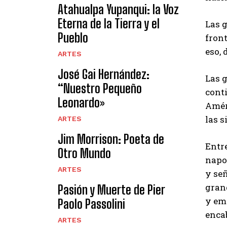
Atahualpa Yupanqui: la Voz
Eterna de la Tierra y el
Las g
Pueblo
fron
eso, 
ARTES
José Gai Hernández:
Las g
“Nuestro Pequeño
conti
Leonardo»
Améri
las 
ARTES
Jim Morrison: Poeta de
Entre
Otro Mundo
napol
ARTES
y señ
grand
Pasión y Muerte de Pier
y em
Paolo Passolini
enca
ARTES