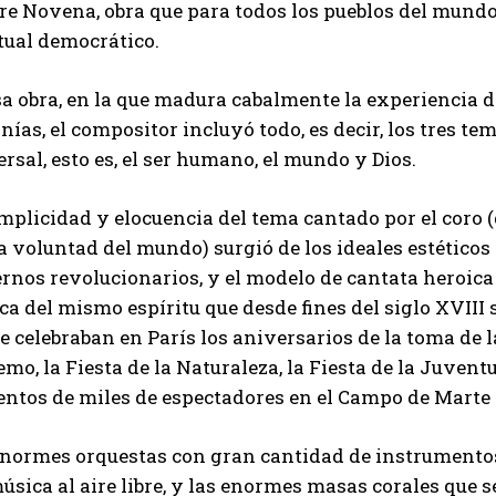
bre Novena, obra que para todos los pueblos del mund
tual democrático.
sa obra, en la que madura cabalmente la experiencia 
nías, el compositor incluyó todo, es decir, los tres te
rsal, esto es, el ser humano, el mundo y Dios.
implicidad y elocuencia del tema cantado por el coro
 voluntad del mundo) surgió de los ideales estéticos
rnos revolucionarios, y el modelo de cantata heroica q
a del mismo espíritu que desde fines del siglo XVIII
e celebraban en París los aniversarios de la toma de la 
mo, la Fiesta de la Naturaleza, la Fiesta de la Juventu
entos de miles de espectadores en el Campo de Marte d
enormes orquestas con gran cantidad de instrumentos
úsica al aire libre, y las enormes masas corales que 