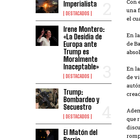
Con e
Imperialista
una f
DESTACADOS
el c
Irene Montero:
En la
«La Desidia de
Europa ante
de B
Trump es
absol
Moralmente
Inaceptable»
En la
DESTACADOS
de vi
autó
Trump:
crea
Bombardeo y
Secuestro
Ademá
DESTACADOS
que r
disc
El Matón del
romp
Barrio