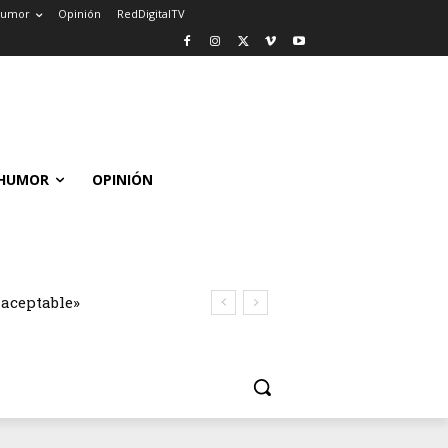
umor
Opinión
RedDigitalTV
HUMOR
OPINIÓN
naceptable»