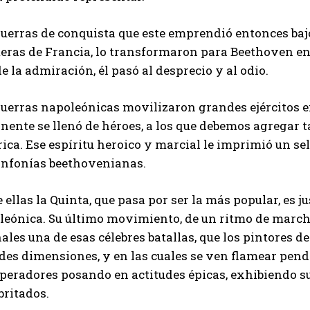
uerras de conquista que este emprendió entonces bajo
teras de Francia, lo transformaron para Beethoven en
de la admiración, él pasó al desprecio y al odio.
uerras napoleónicas movilizaron grandes ejércitos en
nente se llenó de héroes, a los que debemos agregar t
ca. Ese espíritu heroico y marcial le imprimió un se
sinfonías beethovenianas.
 ellas la Quinta, que pasa por ser la más popular, es
eónica. Su último movimiento, de un ritmo de marcha 
ales una de esas célebres batallas, que los pintores d
es dimensiones, y en las cuales se ven flamear pendon
peradores posando en actitudes épicas, exhibiendo su
britados.