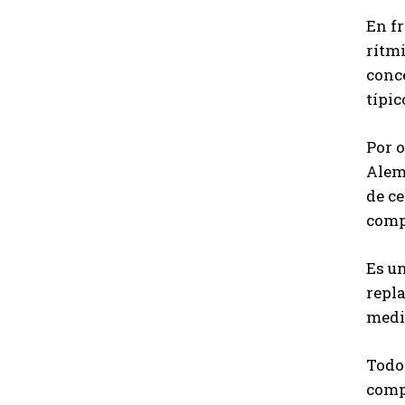
En f
rítm
conc
típic
Por o
Alema
de ce
comp
Es un
repla
medit
Todo 
comp