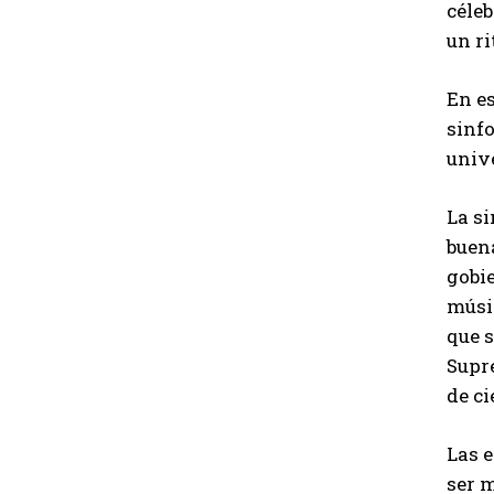
céle
un ri
En e
sinfo
unive
La s
buena
gobie
músic
que s
Supre
de ci
Las 
ser m