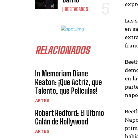
expr
DESTACADOS
Las s
en sa
extra
franc
RELACIONADOS
Beet
democ
In Memoriam Diane
en la
Keaton: ¡Que Actriz, que
parte
Talento, que Películas!
napo
ARTES
Beeth
Robert Redford: El Ultimo
Napo
Galán de Hollywood
prime
ARTES
habí