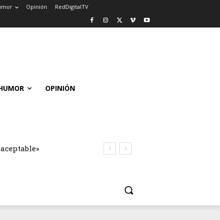
umor
Opinión
RedDigitalTV
HUMOR
OPINIÓN
naceptable»