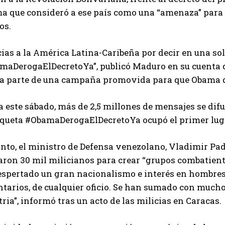
a que consideró a ese país como una “amenaza” para 
os.
ias a la América Latina-Caribeña por decir en una sol
maDerogaElDecretoYa”, publicó Maduro en su cuenta d
a parte de una campaña promovida para que Obama de
a este sábado, más de 2,5 millones de mensajes se di
iqueta #ObamaDerogaElDecretoYa ocupó el primer lugar
anto, el ministro de Defensa venezolano, Vladimir Pa
ron 30 mil milicianos para crear “grupos combatientes
espertado un gran nacionalismo e interés en hombres 
tarios, de cualquier oficio. Se han sumado con mucho
tria”, informó tras un acto de las milicias en Caracas.