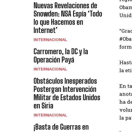
Nuevas Revelaciones de
Obam
Snowden: NSA Espía ‘Todo
Unid
lo que Hacemos en
Internet’
“Grac
#Oba
INTERNACIONAL
form
Carromero, la DC y la
Operación Payá
Hast
INTERNACIONAL
la et
Obstáculos Inesperados
En t
Postergan Intervención
anota
Militar de Estados Unidos
ha d
en Siria
volun
INTERNACIONAL
la pa
¡Basta de Guerras en