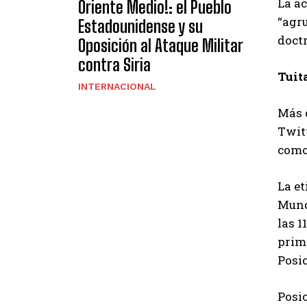
La ac
Oriente Medio!: el Pueblo
“agru
Estadounidense y su
doctr
Oposición al Ataque Militar
contra Siria
Tuit
INTERNACIONAL
Más d
Twitt
como
La e
Mundi
las 1
prime
Posi
Posi