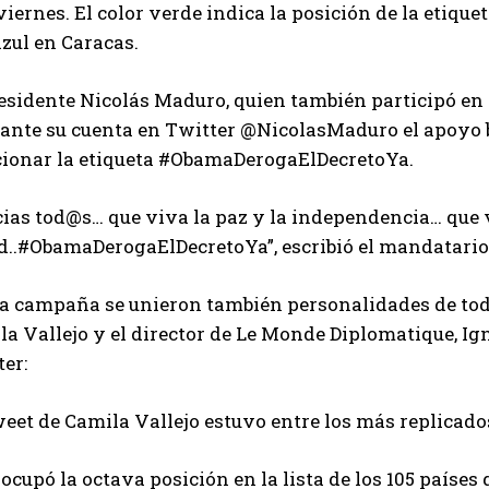
viernes. El color verde indica la posición de la etique
azul en Caracas.
esidente Nicolás Maduro, quien también participó en 
ante su cuenta en Twitter @NicolasMaduro el apoyo 
cionar la etiqueta #ObamaDerogaElDecretoYa.
cias tod@s… que viva la paz y la independencia… qu
..#ObamaDerogaElDecretoYa”, escribió el mandatario e
ta campaña se unieron también personalidades de tod
a Vallejo y el director de Le Monde Diplomatique, Ig
er:
eet de Camila Vallejo estuvo entre los más replicados
ocupó la octava posición en la lista de los 105 paíse