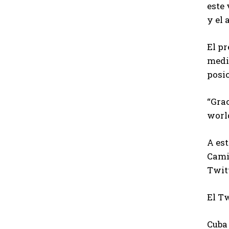
este 
y el 
El pr
medi
posi
“Gra
world
A es
Camil
Twitt
El Tw
Cuba 