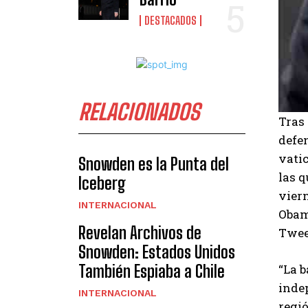
DESTACADOS
RELACIONADOS
Tras
defen
vatic
Snowden es la Punta del
las q
Iceberg
viern
INTERNACIONAL
Obam
Revelan Archivos de
Tweet
Snowden: Estados Unidos
También Espiaba a Chile
“La b
indep
INTERNACIONAL
regió