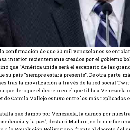
 la confirmación de que 30 mil venezolanos se enrola
sa interior recientemente creados por el gobierno bo
inó que “América unida será el escenario de las gran
ue su país “siempre estará presente”. De otra parte, m
es tras la movilización a través de la red social Twit
a que derogue el decreto en el que tilda a Venezuela
 de Camila Vallejo estuvo entre los más replicados en
atalla que damos por Venezuela, la damos por nuestra
endencia y la paz”, destacó Maduro, en lo que fue una
n a la Revolución Bolivariana, frente al decreto del