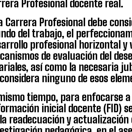
rera Profesional docente real.
 Carrera Profesional debe consid
do del trabajo, el perfeccionam
arrollo profesional horizontal y v
canismos de evaluación del dese
ariales, así como la necesaria ju
 considera ninguno de esos elem
 mismo tiempo, para enfocarse a 
formación inicial docente (FID) s
la readecuación y actualización c
vestigación pedagógica, en el a