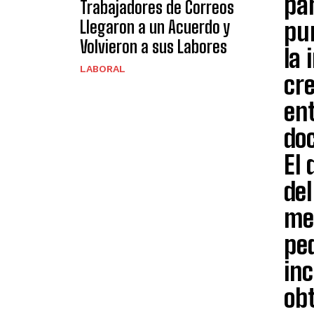
pa
Trabajadores de Correos
Llegaron a un Acuerdo y
pu
Volvieron a sus Labores
la 
LABORAL
cre
ent
do
El 
del
med
ped
in
obt