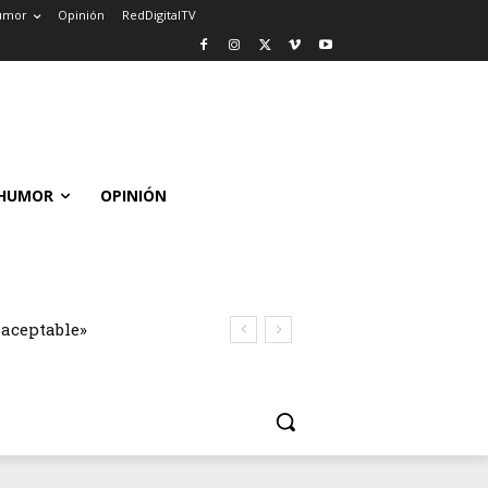
umor
Opinión
RedDigitalTV
HUMOR
OPINIÓN
naceptable»