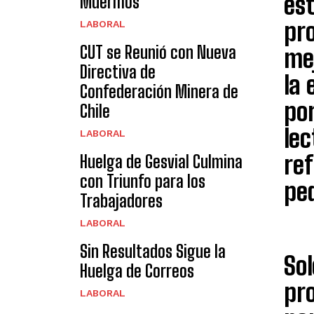
est
Muermos
pr
LABORAL
CUT se Reunió con Nueva
me
Directiva de
la
Confederación Minera de
por
Chile
le
LABORAL
ref
Huelga de Gesvial Culmina
con Triunfo para los
ped
Trabajadores
LABORAL
Sin Resultados Sigue la
Sol
Huelga de Correos
pro
LABORAL