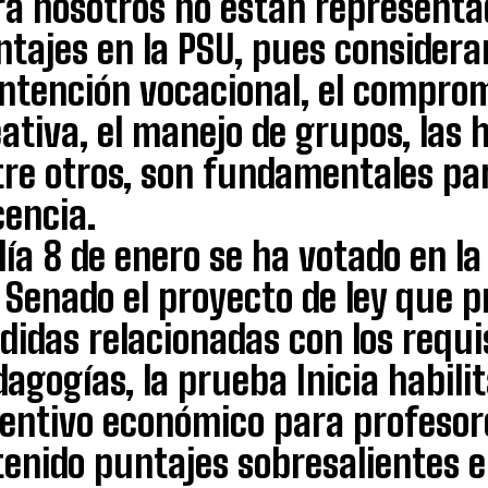
ra nosotros no están representa
ntajes en la PSU, pues conside
intención vocacional, el comprom
ativa, el manejo de grupos, las h
re otros, son fundamentales para
cencia.
día 8 de enero se ha votado en l
 Senado el proyecto de ley que 
idas relacionadas con los requis
agogías, la prueba Inicia habili
centivo económico para profesor
enido puntajes sobresalientes e