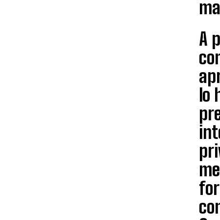
mat
A 
co
apr
lo 
pre
in
pr
me
for
co