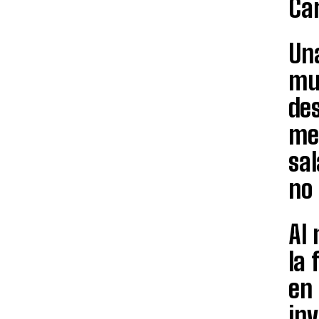
Car
Una
mun
des
me
sal
no
Al
la 
en 
in