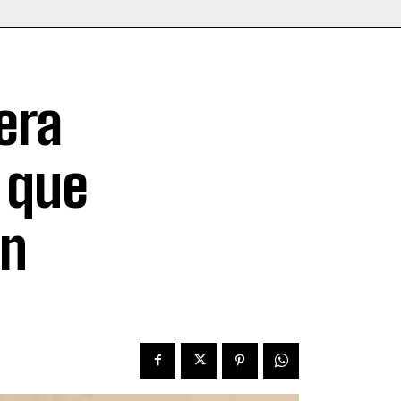
era
 que
ón