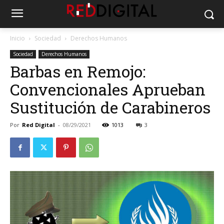
Inicio
Sociedad
Derechos Humanos
Sociedad
Derechos Humanos
Barbas en Remojo:
Convencionales Aprueban
Sustitución de Carabineros
Por
Red Digital
-
08/29/2021
1013
3