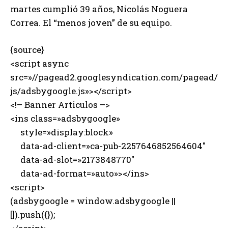
martes cumplió 39 años, Nicolás Noguera
Correa. El “menos joven” de su equipo.
{source}
<script async
src=»//pagead2.googlesyndication.com/pagead/
js/adsbygoogle.js»></script>
<!– Banner Articulos –>
<ins class=»adsbygoogle»
style=»display:block»
data-ad-client=»ca-pub-2257646852564604″
data-ad-slot=»2173848770″
data-ad-format=»auto»></ins>
<script>
(adsbygoogle = window.adsbygoogle ||
[]).push({});