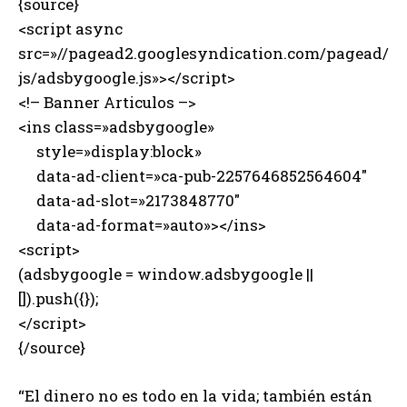
{source}
<script async
src=»//pagead2.googlesyndication.com/pagead/
js/adsbygoogle.js»></script>
<!– Banner Articulos –>
<ins class=»adsbygoogle»
style=»display:block»
data-ad-client=»ca-pub-2257646852564604″
data-ad-slot=»2173848770″
data-ad-format=»auto»></ins>
<script>
(adsbygoogle = window.adsbygoogle ||
[]).push({});
</script>
{/source}
“El dinero no es todo en la vida; también están