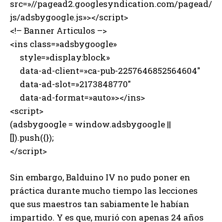
src=»//pagead2.googlesyndication.com/pagead/
js/adsbygoogle.js»></script>
<!– Banner Articulos –>
<ins class=»adsbygoogle»
style=»display:block»
data-ad-client=»ca-pub-2257646852564604″
data-ad-slot=»2173848770″
data-ad-format=»auto»></ins>
<script>
(adsbygoogle = window.adsbygoogle ||
[]).push({});
</script>
Sin embargo, Balduino IV no pudo poner en
práctica durante mucho tiempo las lecciones
que sus maestros tan sabiamente le habían
impartido. Y es que, murió con apenas 24 años