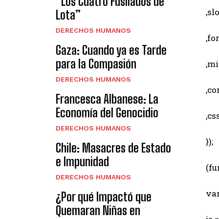
“Los Cuatro Fusilados de
,slot
Lota”
DERECHOS HUMANOS
,for
Gaza: Cuando ya es Tarde
para la Compasión
,min
DERECHOS HUMANOS
,comp
Francesca Albanese: La
Economía del Genocidio
,css
DERECHOS HUMANOS
});
Chile: Masacres de Estado
e Impunidad
(fun
DERECHOS HUMANOS
var 
¿Por qué Impactó que
Quemaran Niñas en