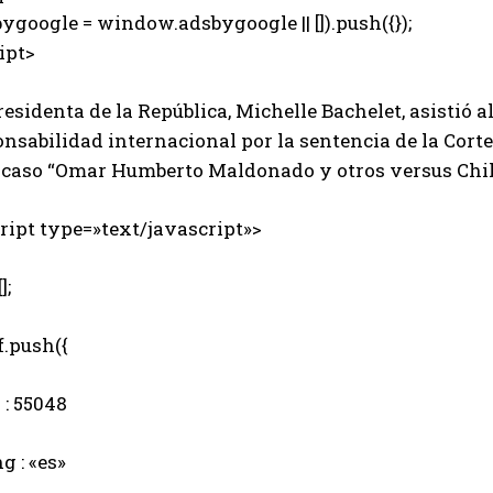
ygoogle = window.adsbygoogle || []).push({});
ipt>
esidenta de la República, Michelle Bachelet, asistió 
onsabilidad internacional por la sentencia de la Cor
l caso “Omar Humberto Maldonado y otros versus Chil
ipt type=»text/javascript»>
];
.push({
: 55048
 : «es»