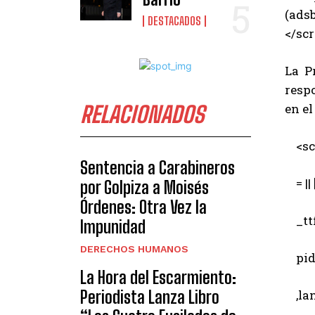
(adsb
DESTACADOS
</scr
La Pr
resp
en e
RELACIONADOS
<scr
Sentencia a Carabineros
= || [
por Golpiza a Moisés
Órdenes: Otra Vez la
_ttf
Impunidad
DERECHOS HUMANOS
pid 
La Hora del Escarmiento:
Periodista Lanza Libro
,lang