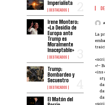
Imperialista
D
DESTACADOS
Irene Montero:
«La Desidia de
Europa ante
La pr
Trump es
emba
Moralmente
traic
Inaceptable»
DESTACADOS
<scr
<!– B
Trump:
<ins
Bombardeo y
styl
Secuestro
data
DESTACADOS
data
data
El Matón del
<scri
Barrio