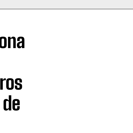
iona
ros
 de