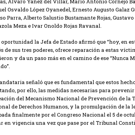
as, Álvaro Yañez del Villar, Mario Antonio Cornejo 
el Osvaldo López Oyanedel, Ernesto Augusto Galaz G
so Parra, Alberto Salustio Bustamante Rojas, Gustavo
azola Meza e Ivar Onoldo Rojas Ravanal.
 oportunidad la Jefa de Estado afirmó que “hoy, en est
s de sus tres poderes, ofrece reparación a estas vícti
bieron y da un paso más en el camino de ese “Nunca M
do”.
andataria señaló que es fundamental que estos hecho 
ando, por ello, las medidas necesarias para prevenir
eación del Mecanismo Nacional de Prevención de la To
nal de Derechos Humanos, y la promulgación de la ley 
ada finalmente por el Congreso Nacional el 5 de octu
r en vigencia una vez que pase por el Tribunal Consti