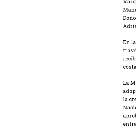
Varg
Manu
Dono
Adri
En la
travé
reci
costa
La M
adopt
la cr
Nacio
aprob
entra