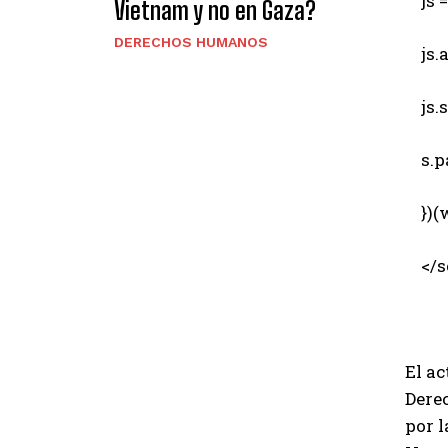
js = 
Vietnam y no en Gaza?
DERECHOS HUMANOS
js.a
js.sr
s.pa
})(w
</sc
El ac
Dere
por 