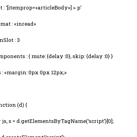
 : ‘[itemprop=»articleBody»] > p’
mat : «inread»
Slot : 3
onents : { mute: {delay :0}, skip: {delay :0} }
 : «margin: 0px 0px 12px;»
ction (d) {
js, s = d.getElementsByTagName(‘script’)[0];