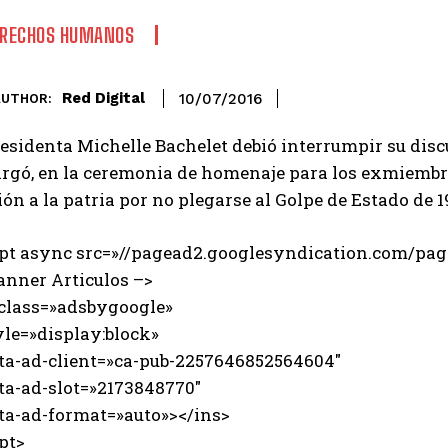
ERECHOS HUMANOS
Red Digital
10/07/2016
AUTHOR:
esidenta Michelle Bachelet debió interrumpir su discu
rgó, en la ceremonia de homenaje para los exmiembro
ión a la patria por no plegarse al Golpe de Estado de 1
ipt async src=»//pagead2.googlesyndication.com/page
anner Articulos –>
 class=»adsbygoogle»
e=»display:block»
-ad-client=»ca-pub-2257646852564604″
-ad-slot=»2173848770″
-ad-format=»auto»></ins>
pt>