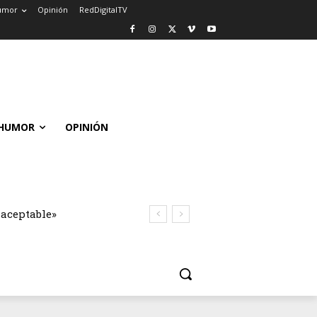
umor
Opinión
RedDigitalTV
HUMOR
OPINIÓN
naceptable»