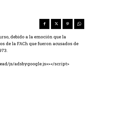
rso, debido a la emoción que la
s de la FACh que fueron acusados de
973.
ad/js/adsbygoogle.js»></script>