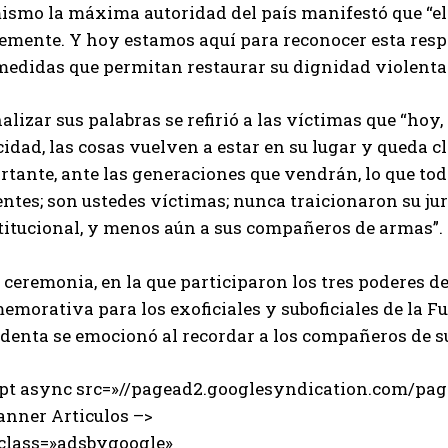
ismo la máxima autoridad del país manifestó que “el 
emente. Y hoy estamos aquí para reconocer esta respo
medidas que permitan restaurar su dignidad violenta
nalizar sus palabras se refirió a las víctimas que “hoy, 
idad, las cosas vuelven a estar en su lugar y queda c
rtante, ante las generaciones que vendrán, lo que to
ntes; son ustedes víctimas; nunca traicionaron su ju
titucional, y menos aún a sus compañeros de armas”.
 ceremonia, en la que participaron los tres poderes de
morativa para los exoficiales y suboficiales de la Fu
denta se emocionó al recordar a los compañeros de su
ipt async src=»//pagead2.googlesyndication.com/page
anner Articulos –>
 class=»adsbygoogle»