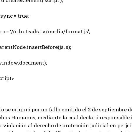
d.createElement(‘script’);
sync = true;
c = ‘//cdn.teads.tv/media/format.js’;
rentNode.insertBefore(js, s);
indow.document);
ript>
to se originó por un fallo emitido el 2 de septiembre 
chos Humanos, mediante la cual declaró responsable 
la violación al derecho de protección judicial en pe