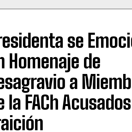
residenta se Emoc
n Homenaje de
esagravio a Miemb
e la FACh Acusados
raición