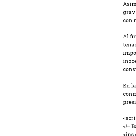
Asim
grav
con 
Al fi
tenac
impo
inoce
cons
En la
conme
presi
<scr
<!– B
<ins