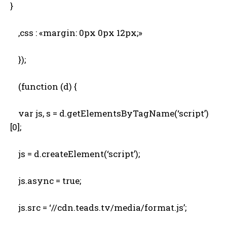
}
,css : «margin: 0px 0px 12px;»
});
(function (d) {
var js, s = d.getElementsByTagName(‘script’)
[0];
js = d.createElement(‘script’);
js.async = true;
js.src = ‘//cdn.teads.tv/media/format.js’;