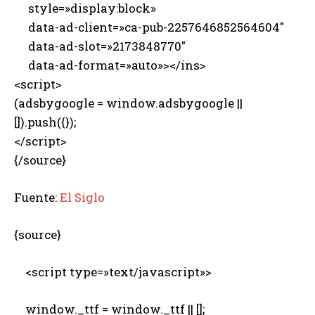
style=»display:block»
data-ad-client=»ca-pub-2257646852564604″
data-ad-slot=»2173848770″
data-ad-format=»auto»></ins>
<script>
(adsbygoogle = window.adsbygoogle ||
[]).push({});
</script>
{/source}
Fuente:
El Siglo
{source}
<script type=»text/javascript»>
window._ttf = window._ttf || [];