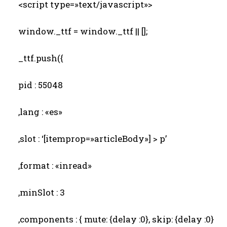
<script type=»text/javascript»>
window._ttf = window._ttf || [];
_ttf.push({
pid : 55048
,lang : «es»
,slot : ‘[itemprop=»articleBody»] > p’
,format : «inread»
,minSlot : 3
,components : { mute: {delay :0}, skip: {delay :0}