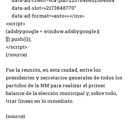
data-ad-client=»ca-pub-2257646852564604″
data-ad-slot=»2173848770″
data-ad-format=»auto»></ins>
<script>
(adsbygoogle = window.adsbygoogle ||
[]).push({});
</script>
{/source}
Fue la reunión, en esta ciudad, entre los
presidentes y secretarios generales de todos los
partidos de la NM para realizar el primer
balance de la elección municipal y, sobre todo,
tirar líneas en lo inmediato.
{source}