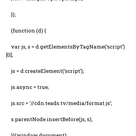
});
(function (d) {
var js, s = d.getElementsByTagName(‘script’)
[0];
js = d.createElement(‘script’);
js.async = true;
js.src = ‘//cdn.teads.tv/media/format.js’;
s.parentNode.insertBefore(js, s);
})(window.document);