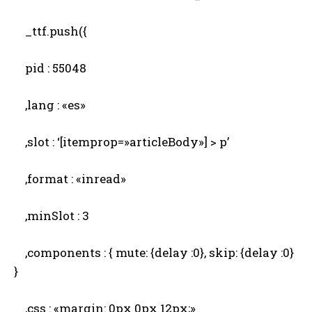
_ttf.push({
pid : 55048
,lang : «es»
,slot : ‘[itemprop=»articleBody»] > p’
,format : «inread»
,minSlot : 3
,components : { mute: {delay :0}, skip: {delay :0}
}
,css : «margin: 0px 0px 12px;»